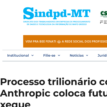
Ir
para
o
conteúdo
VEM PRA BEE FENATI
A REDE SOCIAL DOS PROFISSIO
Institucional
Filie-se
Notícias
Juríd
Processo trilionário 
Anthropic coloca fut
xeque