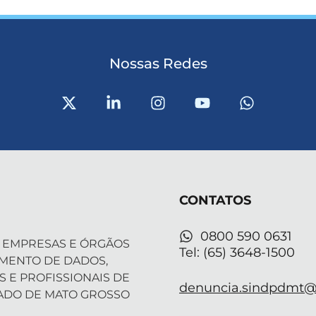
Nossas Redes
X
L
I
Y
W
-
i
n
o
h
t
n
s
u
a
w
k
t
t
t
i
e
a
u
s
t
d
g
b
a
t
i
r
e
p
CONTATOS
e
n
a
p
r
-
m
i
0800 590 0631
 EMPRESAS E ÓRGÃOS
n
Tel: (65) 3648-1500
AMENTO DE DADOS,
S E PROFISSIONAIS DE
denuncia.sindpdmt@f
ADO DE MATO GROSSO