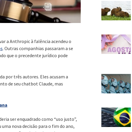
var a Anthropic à falência acendeu o
os
. Outras companhias passaram a se
do que o precedente jurídico pode
ida por três autores. Eles acusam a
ento de seu chatbot Claude, mas
mana
oderia ser enquadrado como “uso justo”,
ou uma nova decisão para o fim do ano,