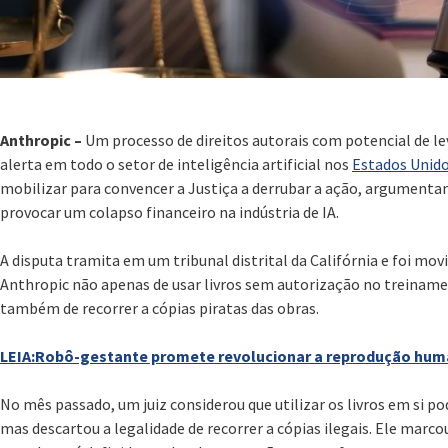
Anthropic –
Um processo de direitos autorais com potencial de le
alerta em todo o setor de inteligência artificial nos
Estados Unid
mobilizar para convencer a Justiça a derrubar a ação, argumentan
provocar um colapso financeiro na indústria de IA.
A disputa tramita em um tribunal distrital da Califórnia e foi mov
Anthropic não apenas de usar livros sem autorização no treinam
também de recorrer a cópias piratas das obras.
LEIA:Robô-gestante promete revolucionar a reprodução hu
No mês passado, um juiz considerou que utilizar os livros em si p
mas descartou a legalidade de recorrer a cópias ilegais. Ele marc