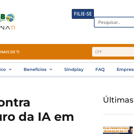
FILIE-SE
Search
NAIS DE TI
ico
Benefícios
Sindplay
FAQ
Empres
contra
Últimas
uro da IA em