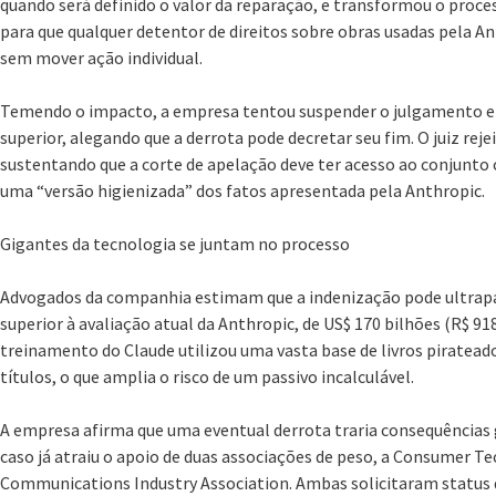
quando será definido o valor da reparação, e transformou o proce
para que qualquer detentor de direitos sobre obras usadas pela 
sem mover ação individual.
Temendo o impacto, a empresa tentou suspender o julgamento e 
superior, alegando que a derrota pode decretar seu fim. O juiz reje
sustentando que a corte de apelação deve ter acesso ao conjunto
uma “versão higienizada” dos fatos apresentada pela Anthropic.
Gigantes da tecnologia se juntam no processo
Advogados da companhia estimam que a indenização pode ultrapas
superior à avaliação atual da Anthropic, de US$ 170 bilhões (R$ 91
treinamento do Claude utilizou uma vasta base de livros piratead
títulos, o que amplia o risco de um passivo incalculável.
A empresa afirma que uma eventual derrota traria consequências 
caso já atraiu o apoio de duas associações de peso, a Consumer 
Communications Industry Association. Ambas solicitaram status d