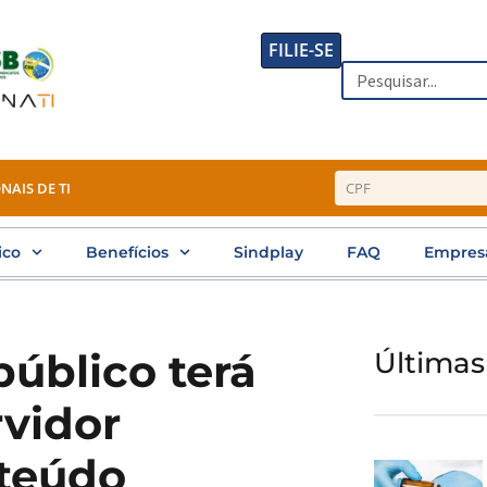
FILIE-SE
Search
NAIS DE TI
ico
Benefícios
Sindplay
FAQ
Empres
público terá
Últimas
rvidor
nteúdo