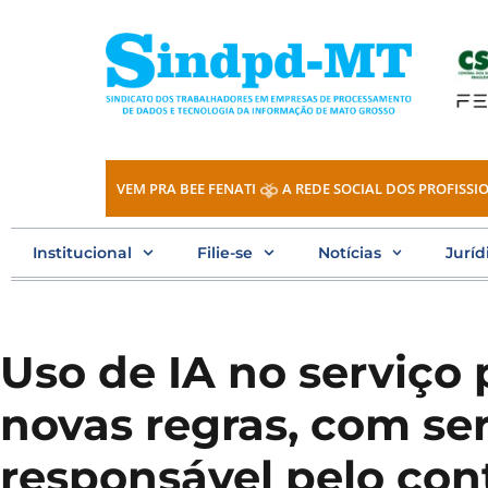
Ir
para
o
conteúdo
VEM PRA BEE FENATI
A REDE SOCIAL DOS PROFISSIO
Institucional
Filie-se
Notícias
Juríd
Uso de IA no serviço 
novas regras, com se
responsável pelo co