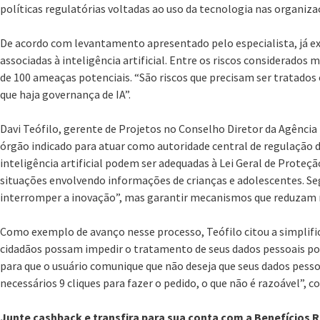
políticas regulatórias voltadas ao uso da tecnologia nas organiza
De acordo com levantamento apresentado pelo especialista, já ex
associadas à inteligência artificial. Entre os riscos considerados 
de 100 ameaças potenciais. “São riscos que precisam ser tratados 
que haja governança de IA”.
Davi Teófilo, gerente de Projetos no Conselho Diretor da Agênci
órgão indicado para atuar como autoridade central de regulação d
inteligência artificial podem ser adequadas à Lei Geral de Prote
situações envolvendo informações de crianças e adolescentes. Seg
interromper a inovação”, mas garantir mecanismos que reduzam ri
Como exemplo de avanço nesse processo, Teófilo citou a simplif
cidadãos possam impedir o tratamento de seus dados pessoais por 
para que o usuário comunique que não deseja que seus dados pesso
necessários 9 cliques para fazer o pedido, o que não é razoável”, c
Junte cashback e transfira para sua conta com a Benefícios 