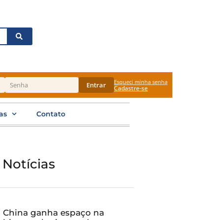
Esqueci minha senha
Entrar
Cadastre-se
as
Contato
 Notícias
China ganha espaço na