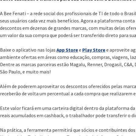
A Bee Fenati – a rede social dos profissionais de TI de todo o Bra
seus usuários cada vez mais benefícios. Agora a plataforma conta
descontos em dezenas de grandes marcas, com muitas delas ofere
um valor da sua compra que poderá ser transferido direto para su
Baixe o aplicativo nas lojas
App Store
e
Play Store
e aproveite ag
ambiente ofertas em áreas como educação, compras, viagens, laze
Dentre as marcas parceiras estão Magalu, Renner, Drogasil, C&A, D
São Paulo, e muito mais!
Além de poderem aproveitar os descontos oferecidos pelas marcas
receberão de volta um percentual a cada compra que realizarem 
Este valor ficará em uma carteira digital dentro da plataforma da 
reais acumulados em cashback, o trabalhador pode transferir o di
Na prática, a ferramenta permitirá que sócios e contribuintes dos 