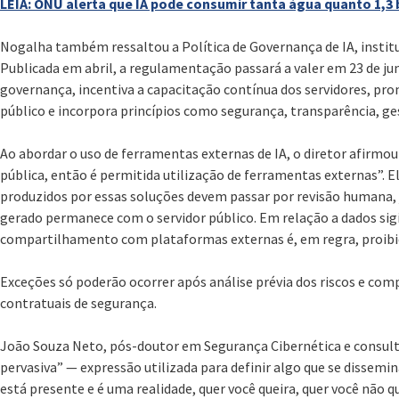
LEIA: ONU alerta que IA pode consumir tanta água quanto 1,3
Nogalha também ressaltou a Política de Governança de IA, institu
Publicada em abril, a regulamentação passará a valer em 23 de jun
governança, incentiva a capacitação contínua dos servidores, pr
público e incorpora princípios como segurança, transparência, ges
Ao abordar o uso de ferramentas externas de IA, o diretor afirmo
pública, então é permitida utilização de ferramentas externas”. E
produzidos por essas soluções devem passar por revisão humana, 
gerado permanece com o servidor público. Em relação a dados sigil
compartilhamento com plataformas externas é, em regra, proibi
Exceções só poderão ocorrer após análise prévia dos riscos e com
contratuais de segurança.
João Souza Neto, pós-doutor em Segurança Cibernética e consultor
pervasiva” — expressão utilizada para definir algo que se dissemi
está presente e é uma realidade, quer você queira, quer você não q