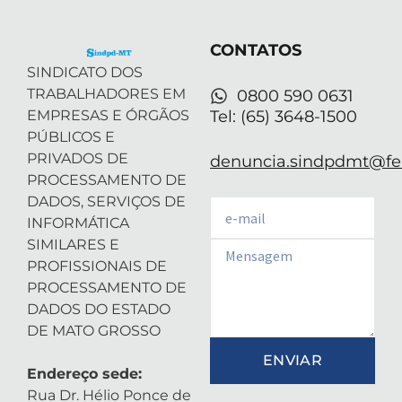
t
i
r
e
p
e
n
a
p
r
-
m
CONTATOS
i
n
SINDICATO DOS
TRABALHADORES EM
0800 590 0631
EMPRESAS E ÓRGÃOS
Tel: (65) 3648-1500
PÚBLICOS E
PRIVADOS DE
denuncia.sindpdmt@fen
PROCESSAMENTO DE
DADOS, SERVIÇOS DE
Email
INFORMÁTICA
SIMILARES E
Email
PROFISSIONAIS DE
PROCESSAMENTO DE
DADOS DO ESTADO
DE MATO GROSSO
ENVIAR
Endereço sede:
Rua Dr. Hélio Ponce de