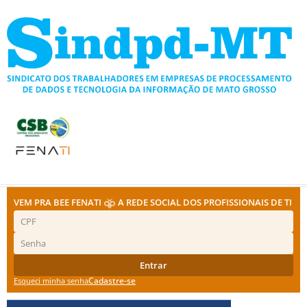
Ir
para
o
conteúdo
VEM PRA BEE FENATI
A REDE SOCIAL DOS PROFISSIONAIS DE TI
Entrar
Cadastre-se
Esqueci minha senha