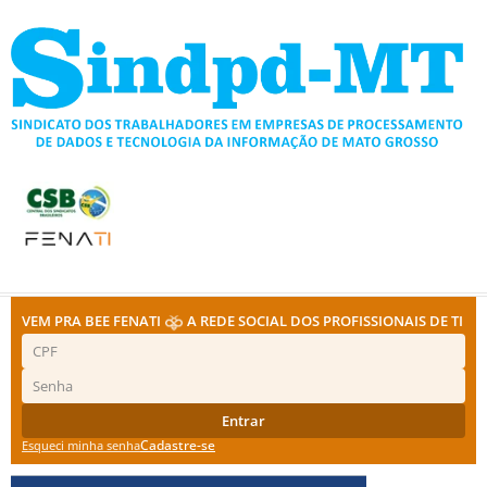
Ir
para
o
conteúdo
VEM PRA BEE FENATI
A REDE SOCIAL DOS PROFISSIONAIS DE TI
Entrar
Cadastre-se
Esqueci minha senha