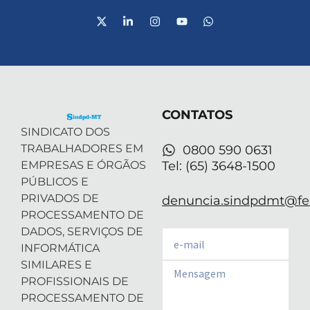
X
L
I
Y
W
-
i
n
o
h
t
n
s
u
a
w
k
t
t
t
i
e
a
u
s
t
d
g
b
a
t
i
r
e
p
e
n
a
p
r
-
m
CONTATOS
i
n
SINDICATO DOS
TRABALHADORES EM
0800 590 0631
EMPRESAS E ÓRGÃOS
Tel: (65) 3648-1500
PÚBLICOS E
PRIVADOS DE
denuncia.sindpdmt@fen
PROCESSAMENTO DE
DADOS, SERVIÇOS DE
Email
INFORMÁTICA
SIMILARES E
Email
PROFISSIONAIS DE
PROCESSAMENTO DE