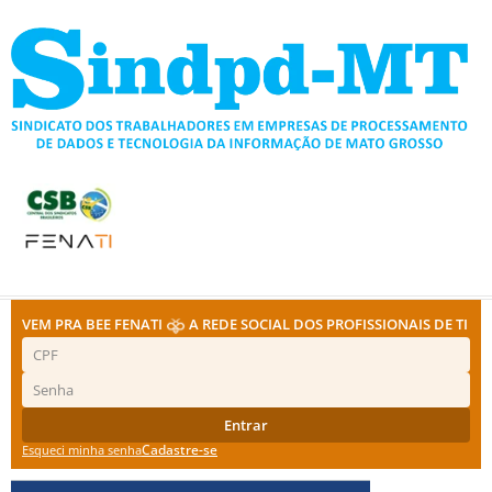
Ir
para
o
conteúdo
VEM PRA BEE FENATI
A REDE SOCIAL DOS PROFISSIONAIS DE TI
Entrar
Cadastre-se
Esqueci minha senha