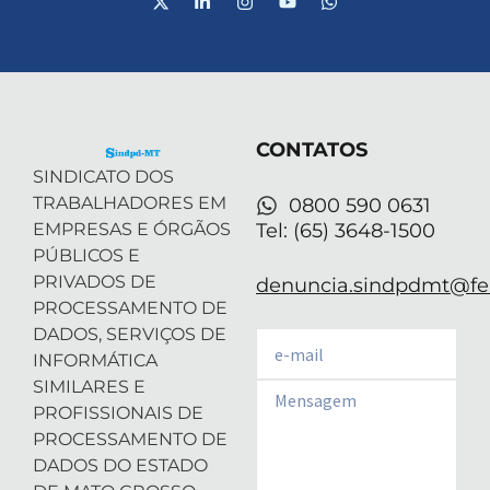
-
i
n
o
h
t
n
s
u
a
w
k
t
t
t
i
e
a
u
s
t
d
g
b
a
t
i
r
e
p
e
n
a
p
r
-
m
CONTATOS
i
n
SINDICATO DOS
TRABALHADORES EM
0800 590 0631
EMPRESAS E ÓRGÃOS
Tel: (65) 3648-1500
PÚBLICOS E
PRIVADOS DE
denuncia.sindpdmt@fen
PROCESSAMENTO DE
DADOS, SERVIÇOS DE
Email
INFORMÁTICA
SIMILARES E
Email
PROFISSIONAIS DE
PROCESSAMENTO DE
DADOS DO ESTADO