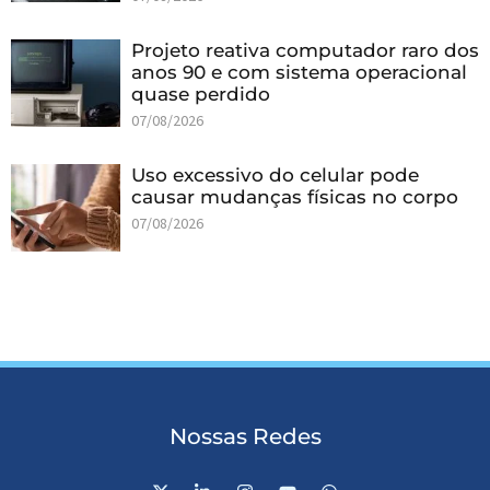
Projeto reativa computador raro dos
anos 90 e com sistema operacional
quase perdido
07/08/2026
Uso excessivo do celular pode
causar mudanças físicas no corpo
07/08/2026
Nossas Redes
X
L
I
Y
W