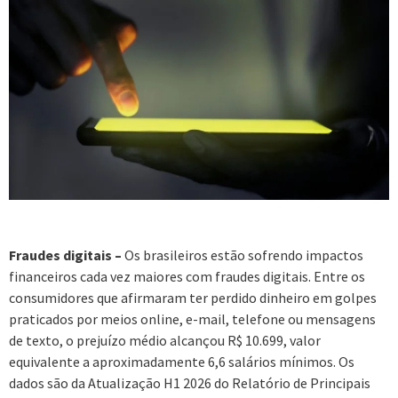
Fraudes digitais –
Os brasileiros estão sofrendo impactos
financeiros cada vez maiores com fraudes digitais. Entre os
consumidores que afirmaram ter perdido dinheiro em golpes
praticados por meios online, e-mail, telefone ou mensagens
de texto, o prejuízo médio alcançou R$ 10.699, valor
equivalente a aproximadamente 6,6 salários mínimos. Os
dados são da Atualização H1 2026 do Relatório de Principais