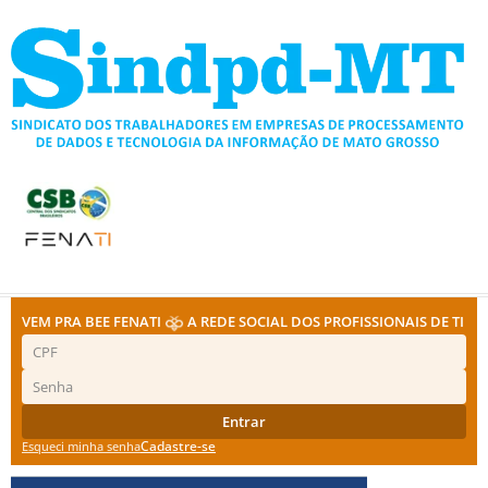
Ir
para
o
conteúdo
VEM PRA BEE FENATI
A REDE SOCIAL DOS PROFISSIONAIS DE TI
Entrar
Cadastre-se
Esqueci minha senha