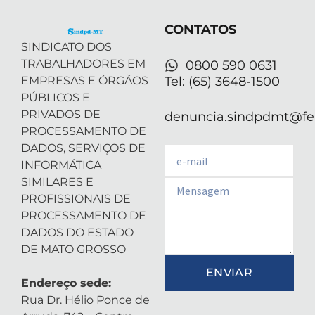
e
n
a
p
r
-
m
CONTATOS
i
n
SINDICATO DOS
TRABALHADORES EM
0800 590 0631
EMPRESAS E ÓRGÃOS
Tel: (65) 3648-1500
PÚBLICOS E
PRIVADOS DE
denuncia.sindpdmt@fen
PROCESSAMENTO DE
DADOS, SERVIÇOS DE
Email
INFORMÁTICA
SIMILARES E
Email
PROFISSIONAIS DE
PROCESSAMENTO DE
DADOS DO ESTADO
DE MATO GROSSO
ENVIAR
Endereço sede:
Rua Dr. Hélio Ponce de