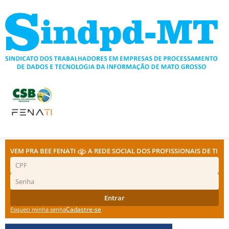
Ir
para
o
conteúdo
VEM PRA BEE FENATI
A REDE SOCIAL DOS PROFISSIONAIS DE TI
Entrar
Cadastre-se
Esqueci minha senha