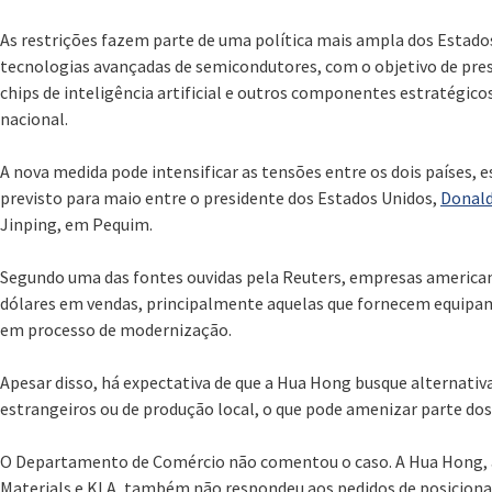
As restrições fazem parte de uma política mais ampla dos Estados
tecnologias avançadas de semicondutores, com o objetivo de pres
chips de inteligência artificial e outros componentes estratégic
nacional.
A nova medida pode intensificar as tensões entre os dois países,
previsto para maio entre o presidente dos Estados Unidos,
Donal
Jinping, em Pequim.
Segundo uma das fontes ouvidas pela Reuters, empresas american
dólares em vendas, principalmente aquelas que fornecem equipa
em processo de modernização.
Apesar disso, há expectativa de que a Hua Hong busque alternativ
estrangeiros ou de produção local, o que pode amenizar parte dos
O Departamento de Comércio não comentou o caso. A Hua Hong,
Materials e KLA, também não respondeu aos pedidos de posiciona