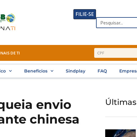
FILIE-SE
Search
NAIS DE TI
ico
Benefícios
Sindplay
FAQ
Empres
queia envio
Últimas
ante chinesa