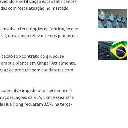
ecebido a notificação estão fabricantes
odas com forte atuação no mercado
senvolveu tecnologias de fabricação que
icial, um avanço relevante nos planos de
ricação sob contrato do grupo, se
 em sua planta em Xangai. Atualmente,
 capaz de produzir semicondutores com
como alvo impedir o fornecimento à
rmações, ações da KLA, Lam Research e
 da Hua Hong recuaram 3,5% na terça-