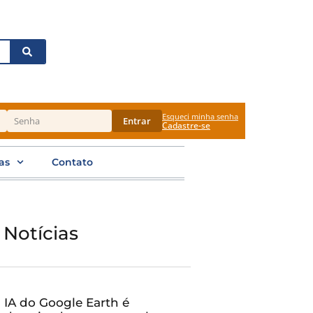
Esqueci minha senha
Entrar
Cadastre-se
as
Contato
 Notícias
IA do Google Earth é