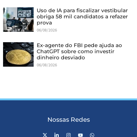
Uso de IA para fiscalizar vestibular
obriga 58 mil candidatos a refazer
prova
06/08/2026
Ex-agente do FBI pede ajuda ao
ChatGPT sobre como investir
dinheiro desviado
06/08/2026
Nossas Redes
X
L
I
Y
W