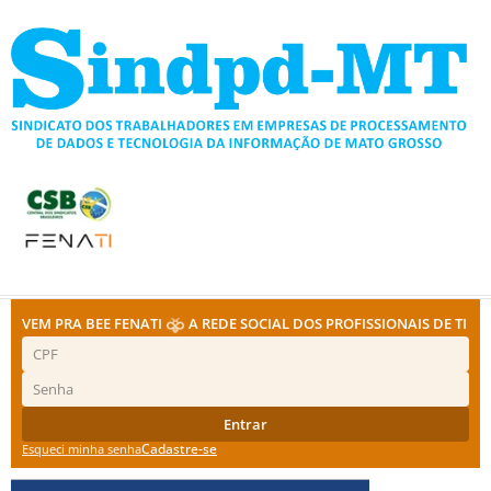
Ir
para
o
conteúdo
VEM PRA BEE FENATI
A REDE SOCIAL DOS PROFISSIONAIS DE TI
Entrar
Cadastre-se
Esqueci minha senha