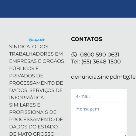
-
i
n
o
h
t
n
s
u
a
w
k
t
t
t
i
e
a
u
s
t
d
g
b
a
t
i
r
e
p
e
n
a
p
r
-
m
CONTATOS
i
n
SINDICATO DOS
TRABALHADORES EM
0800 590 0631
EMPRESAS E ÓRGÃOS
Tel: (65) 3648-1500
PÚBLICOS E
PRIVADOS DE
denuncia.sindpdmt@fen
PROCESSAMENTO DE
DADOS, SERVIÇOS DE
Email
INFORMÁTICA
SIMILARES E
Email
PROFISSIONAIS DE
PROCESSAMENTO DE
DADOS DO ESTADO
DE MATO GROSSO