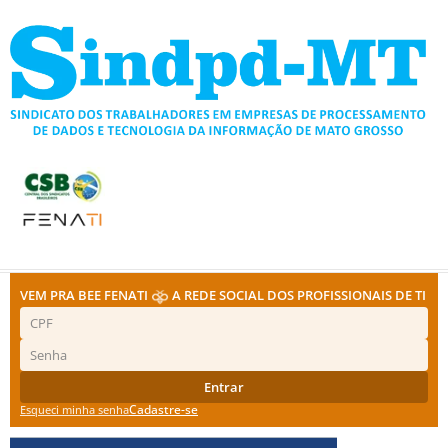
Ir
para
o
conteúdo
VEM PRA BEE FENATI
A REDE SOCIAL DOS PROFISSIONAIS DE TI
Entrar
Cadastre-se
Esqueci minha senha