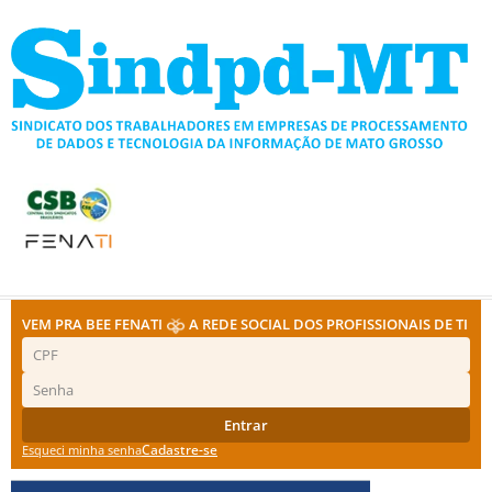
Ir
para
o
conteúdo
VEM PRA BEE FENATI
A REDE SOCIAL DOS PROFISSIONAIS DE TI
Entrar
Cadastre-se
Esqueci minha senha