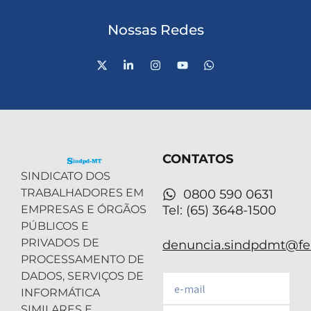
Nossas Redes
X
L
I
Y
W
-
i
n
o
h
t
n
s
u
a
w
k
t
t
t
i
e
a
u
s
t
d
g
b
a
t
i
r
e
p
e
n
a
p
r
-
m
CONTATOS
i
n
SINDICATO DOS
TRABALHADORES EM
0800 590 0631
EMPRESAS E ÓRGÃOS
Tel: (65) 3648-1500
PÚBLICOS E
PRIVADOS DE
denuncia.sindpdmt@fen
PROCESSAMENTO DE
DADOS, SERVIÇOS DE
Email
INFORMÁTICA
SIMILARES E