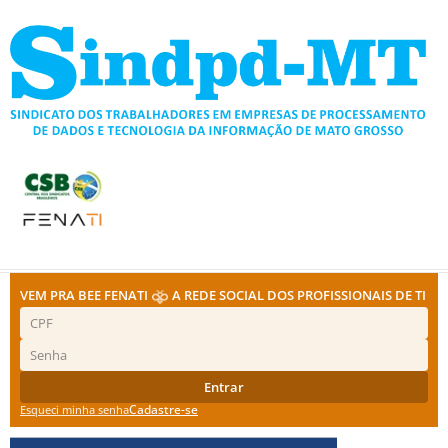
Ir
para
o
conteúdo
VEM PRA BEE FENATI
A REDE SOCIAL DOS PROFISSIONAIS DE TI
Entrar
Cadastre-se
Esqueci minha senha