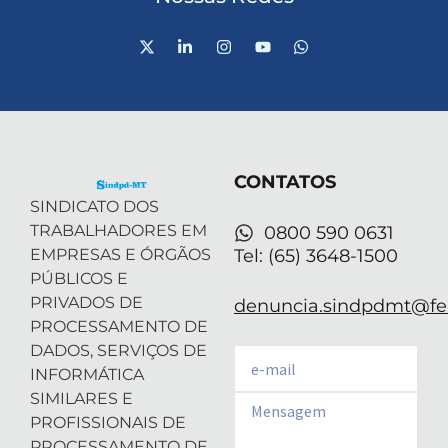
X
L
I
Y
W
-
i
n
o
h
t
n
s
u
a
w
k
t
t
t
i
e
a
u
s
t
d
g
b
a
t
i
r
e
p
e
n
a
p
r
-
m
CONTATOS
i
n
SINDICATO DOS
TRABALHADORES EM
0800 590 0631
EMPRESAS E ÓRGÃOS
Tel: (65) 3648-1500
PÚBLICOS E
PRIVADOS DE
denuncia.sindpdmt@fen
PROCESSAMENTO DE
DADOS, SERVIÇOS DE
Email
INFORMÁTICA
SIMILARES E
Email
PROFISSIONAIS DE
PROCESSAMENTO DE