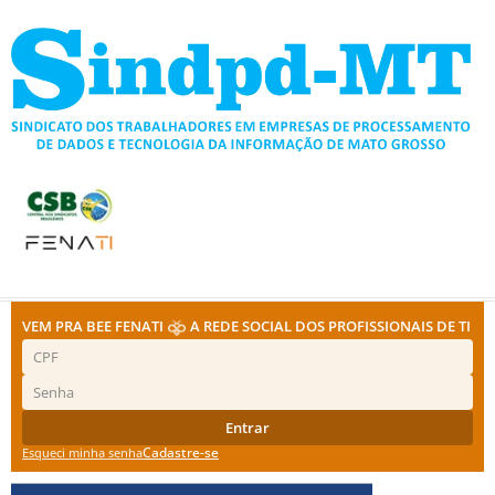
Ir
para
o
conteúdo
VEM PRA BEE FENATI
A REDE SOCIAL DOS PROFISSIONAIS DE TI
Entrar
Cadastre-se
Esqueci minha senha