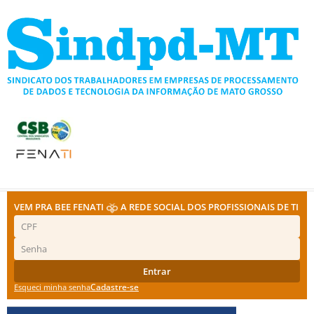
Ir
para
o
conteúdo
VEM PRA BEE FENATI
A REDE SOCIAL DOS PROFISSIONAIS DE TI
Entrar
Cadastre-se
Esqueci minha senha