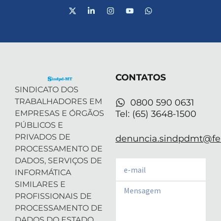
X
L
I
Y
W
-
i
n
o
h
t
n
s
u
a
w
k
t
t
t
i
e
a
u
s
t
d
g
b
a
t
i
r
e
p
e
n
a
p
r
-
m
CONTATOS
i
n
SINDICATO DOS
TRABALHADORES EM
0800 590 0631
EMPRESAS E ÓRGÃOS
Tel: (65) 3648-1500
PÚBLICOS E
PRIVADOS DE
denuncia.sindpdmt@fen
PROCESSAMENTO DE
DADOS, SERVIÇOS DE
Email
INFORMÁTICA
SIMILARES E
Email
PROFISSIONAIS DE
PROCESSAMENTO DE
DADOS DO ESTADO