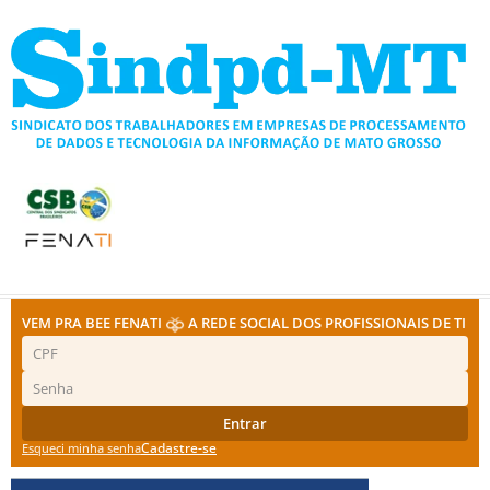
Ir
para
o
conteúdo
VEM PRA BEE FENATI
A REDE SOCIAL DOS PROFISSIONAIS DE TI
Entrar
Cadastre-se
Esqueci minha senha