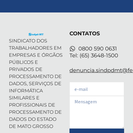
t
n
s
u
a
w
k
t
t
t
i
e
a
u
s
t
d
g
b
a
t
i
r
e
p
e
n
a
p
r
-
m
CONTATOS
i
n
SINDICATO DOS
TRABALHADORES EM
0800 590 0631
EMPRESAS E ÓRGÃOS
Tel: (65) 3648-1500
PÚBLICOS E
PRIVADOS DE
denuncia.sindpdmt@fen
PROCESSAMENTO DE
DADOS, SERVIÇOS DE
Email
INFORMÁTICA
SIMILARES E
Email
PROFISSIONAIS DE
PROCESSAMENTO DE
DADOS DO ESTADO
DE MATO GROSSO