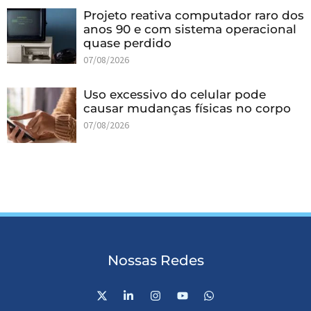
Projeto reativa computador raro dos
anos 90 e com sistema operacional
quase perdido
07/08/2026
Uso excessivo do celular pode
causar mudanças físicas no corpo
07/08/2026
Nossas Redes
X
L
I
Y
W
-
i
n
o
h