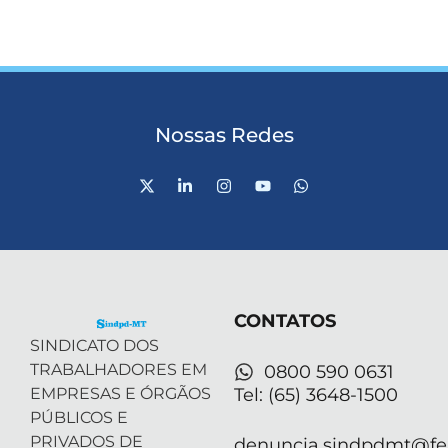
Nossas Redes
X
L
I
Y
W
-
i
n
o
h
t
n
s
u
a
w
k
t
t
t
i
e
a
u
s
t
d
g
b
a
t
i
r
e
p
e
n
a
p
r
-
m
CONTATOS
i
n
SINDICATO DOS
TRABALHADORES EM
0800 590 0631
EMPRESAS E ÓRGÃOS
Tel: (65) 3648-1500
PÚBLICOS E
PRIVADOS DE
denuncia.sindpdmt@fen