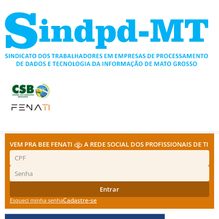
Ir
para
o
conteúdo
VEM PRA BEE FENATI
A REDE SOCIAL DOS PROFISSIONAIS DE TI
Entrar
Cadastre-se
Esqueci minha senha