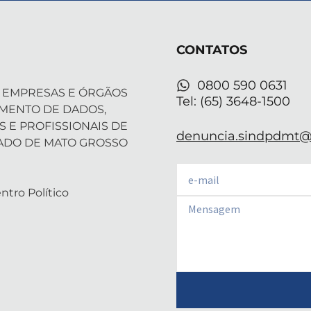
i
e
a
u
s
t
d
g
b
a
t
i
r
e
p
CONTATOS
e
n
a
p
r
-
m
i
0800 590 0631
 EMPRESAS E ÓRGÃOS
n
Tel: (65) 3648-1500
AMENTO DE DADOS,
S E PROFISSIONAIS DE
denuncia.sindpdmt@f
ADO DE MATO GROSSO
Email
ntro Político
Email