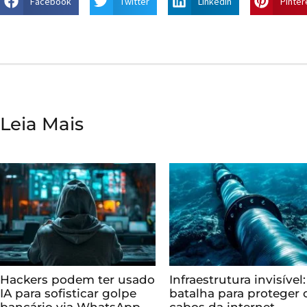
Facebook
Twitter
LinkedIn
Pinter
Leia Mais
Hackers podem ter usado
Infraestrutura invisível:
IA para sofisticar golpe
batalha para proteger 
bancário via WhatsApp
cabos da internet