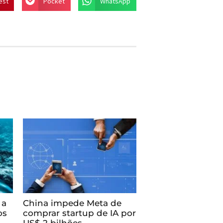
est
Pocket
WhatsApp
 a
China impede Meta de
os
comprar startup de IA por
US$ 2 bilhões