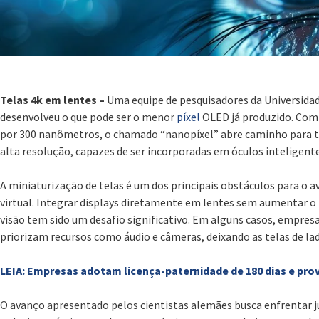
Telas 4k em lentes –
Uma equipe de pesquisadores da Universida
desenvolveu o que pode ser o menor
píxel
OLED já produzido. Com
por 300 nanômetros, o chamado “nanopíxel” abre caminho para 
alta resolução, capazes de ser incorporadas em óculos inteligent
A miniaturização de telas é um dos principais obstáculos para o a
virtual. Integrar displays diretamente em lentes sem aumentar o
visão tem sido um desafio significativo. Em alguns casos, empres
priorizam recursos como áudio e câmeras, deixando as telas de la
LEIA: Empresas adotam licença-paternidade de 180 dias e pro
O avanço apresentado pelos cientistas alemães busca enfrentar 