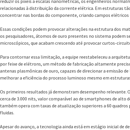
reduzir os píxeis a escalas nanométricas, os engenheiros norma
relacionadas à distribuição da corrente elétrica. Em estruturas tã
concentrar nas bordas do componente, criando campos elétrico
Essas condições podem provocar alterações na estrutura dos mate
os pesquisadores, átomos de ouro presentes no sistema podem s
microscópicos, que acabam crescendo até provocar curtos-circuitos
Para contornar essa limitação, a equipe reestabeleceu a arquitetur
por feixe de elétrons, um método de fabricação altamente precis
antenas plasmônicas de ouro, capazes de direcionar a emissão de 
melhorar a eficiência do processo luminoso mesmo em estrutur
Os primeiros resultados já demonstram desempenho relevante. O 
cerca de 3.000 nits, valor comparável ao de smartphones de alto
também opera com taxas de atualização superiores a 60 quadros 
fluidas.
Apesar do avanço, a tecnologia ainda está em estágio inicial de 