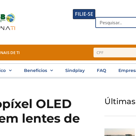
FILIE-SE
Search
NAIS DE TI
ico
Benefícios
Sindplay
FAQ
Empres
opíxel OLED
Últimas
 em lentes de