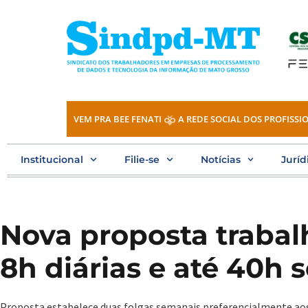
Ir
para
o
conteúdo
VEM PRA BEE FENATI
A REDE SOCIAL DOS PROFISSIO
Institucional
Filie-se
Notícias
Juríd
Nova proposta trabal
8h diárias e até 40h
Proposta estabelece duas folgas semanais preferencialmente aos