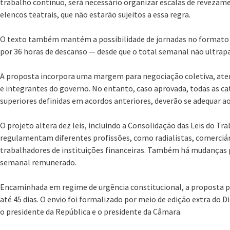
trabalho contínuo, será necessário organizar escalas de revezame
elencos teatrais, que não estarão sujeitos a essa regra.
O texto também mantém a possibilidade de jornadas no formato 
por 36 horas de descanso — desde que o total semanal não ultrapas
A proposta incorpora uma margem para negociação coletiva, aten
e integrantes do governo. No entanto, caso aprovada, todas as ca
superiores definidas em acordos anteriores, deverão se adequar a
O projeto altera dez leis, incluindo a Consolidação das Leis do Tr
regulamentam diferentes profissões, como radialistas, comerciári
trabalhadores de instituições financeiras. Também há mudanças p
semanal remunerado.
Encaminhada em regime de urgência constitucional, a proposta p
até 45 dias. O envio foi formalizado por meio de edição extra do Di
o presidente da República e o presidente da Câmara.