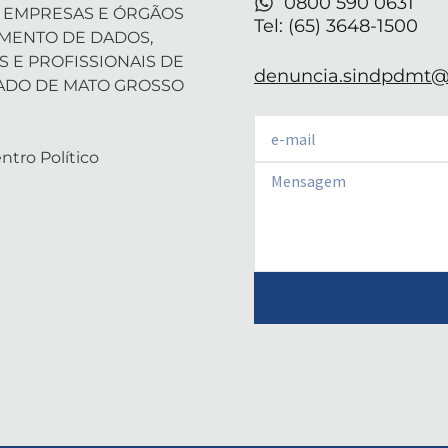
i
0800 590 0631
 EMPRESAS E ÓRGÃOS
n
Tel: (65) 3648-1500
AMENTO DE DADOS,
S E PROFISSIONAIS DE
denuncia.sindpdmt@f
ADO DE MATO GROSSO
Email
ntro Político
Email