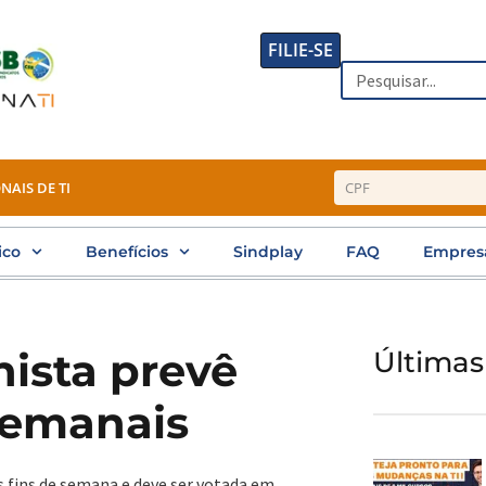
FILIE-SE
Search
NAIS DE TI
ico
Benefícios
Sindplay
FAQ
Empres
hista prevê
Últimas
 semanais
 fins de semana e deve ser votada em