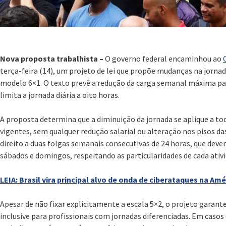
Nova proposta trabalhista –
O governo federal encaminhou ao
terça-feira (14), um projeto de lei que propõe mudanças na jornad
modelo 6×1. O texto prevê a redução da carga semanal máxima para
limita a jornada diária a oito horas.
A proposta determina que a diminuição da jornada se aplique a t
vigentes, sem qualquer redução salarial ou alteração nos pisos da
direito a duas folgas semanais consecutivas de 24 horas, que deve
sábados e domingos, respeitando as particularidades de cada ativi
LEIA: Brasil vira principal alvo de onda de ciberataques na Amé
Apesar de não fixar explicitamente a escala 5×2, o projeto garan
inclusive para profissionais com jornadas diferenciadas. Em casos