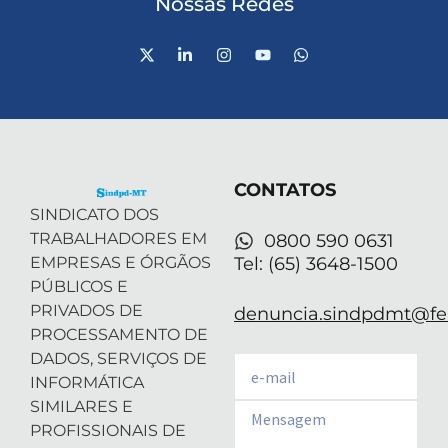
Nossas Redes
X
L
I
Y
W
-
i
n
o
h
t
n
s
u
a
w
k
t
t
t
i
e
a
u
s
t
d
g
b
a
t
i
r
e
p
e
n
a
p
r
-
m
CONTATOS
i
n
SINDICATO DOS
TRABALHADORES EM
0800 590 0631
EMPRESAS E ÓRGÃOS
Tel: (65) 3648-1500
PÚBLICOS E
PRIVADOS DE
denuncia.sindpdmt@fen
PROCESSAMENTO DE
DADOS, SERVIÇOS DE
Email
INFORMÁTICA
SIMILARES E
Email
PROFISSIONAIS DE