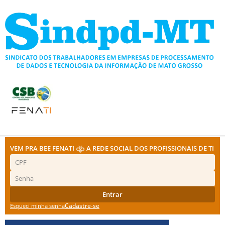
Ir
para
o
conteúdo
VEM PRA BEE FENATI
A REDE SOCIAL DOS PROFISSIONAIS DE TI
Entrar
Cadastre-se
Esqueci minha senha