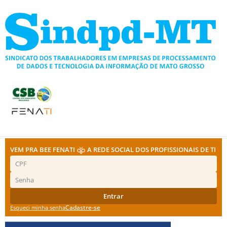
Ir
para
o
conteúdo
VEM PRA BEE FENATI
A REDE SOCIAL DOS PROFISSIONAIS DE TI
Entrar
Cadastre-se
Esqueci minha senha