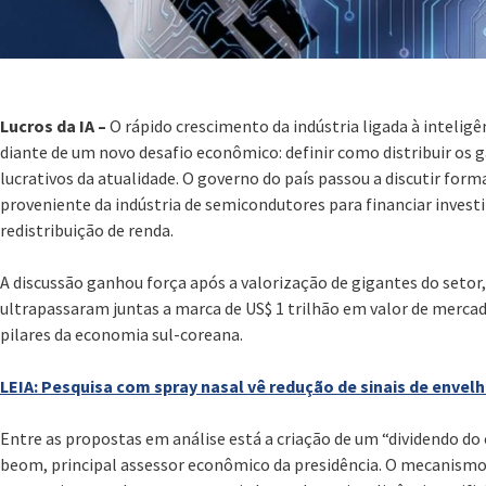
Lucros da IA –
O rápido crescimento da indústria ligada à inteligên
diante de um novo desafio econômico: definir como distribuir os
lucrativos da atualidade. O governo do país passou a discutir form
proveniente da indústria de semicondutores para financiar inves
redistribuição de renda.
A discussão ganhou força após a valorização de gigantes do setor
ultrapassaram juntas a marca de US$ 1 trilhão em valor de merc
pilares da economia sul-coreana.
LEIA: Pesquisa com spray nasal vê redução de sinais de envel
Entre as propostas em análise está a criação de um “dividendo do 
beom, principal assessor econômico da presidência. O mecanismo 