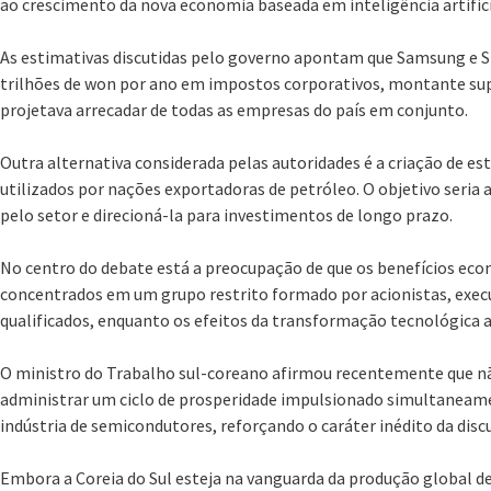
ao crescimento da nova economia baseada em inteligência artifici
As estimativas discutidas pelo governo apontam que Samsung e S
trilhões de won por ano em impostos corporativos, montante sup
projetava arrecadar de todas as empresas do país em conjunto.
Outra alternativa considerada pelas autoridades é a criação de e
utilizados por nações exportadoras de petróleo. O objetivo seria 
pelo setor e direcioná-la para investimentos de longo prazo.
No centro do debate está a preocupação de que os benefícios econ
concentrados em um grupo restrito formado por acionistas, execu
qualificados, enquanto os efeitos da transformação tecnológica 
O ministro do Trabalho sul-coreano afirmou recentemente que nã
administrar um ciclo de prosperidade impulsionado simultaneament
indústria de semicondutores, reforçando o caráter inédito da disc
Embora a Coreia do Sul esteja na vanguarda da produção global de