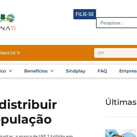
FILIE-SE
Search
NAIS DE TI
ico
Benefícios
Sindplay
FAQ
Empres
distribuir
Últimas
opulação
untas, a marca de US$ 1 trilhão em