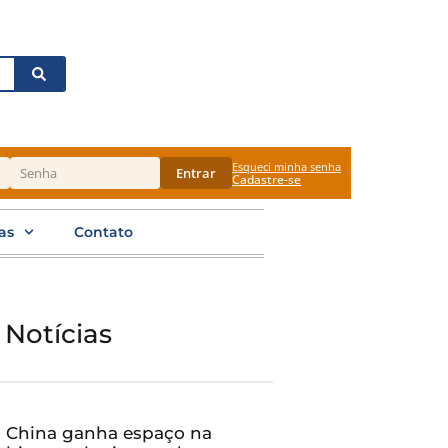
Esqueci minha senha
Entrar
Cadastre-se
as
Contato
 Notícias
China ganha espaço na