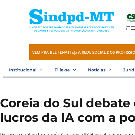
Ir
para
o
conteúdo
VEM PRA BEE FENATI
A REDE SOCIAL DOS PROFISSIO
Institucional
Filie-se
Notícias
Juríd
Coreia do Sul debate 
lucros da IA com a p
Discussão ganhou força após Samsung e SK Hynix ultrapassarem, j