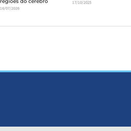
regiões do cérebro
17/10/2025
16/07/2026