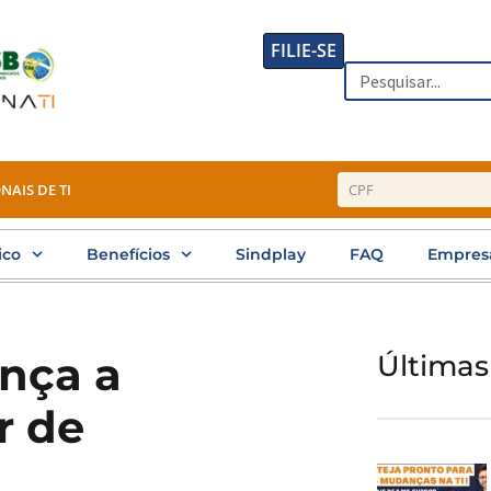
FILIE-SE
Search
NAIS DE TI
ico
Benefícios
Sindplay
FAQ
Empres
ança a
Últimas
r de