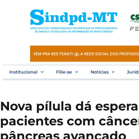
Ir
para
o
conteúdo
VEM PRA BEE FENATI
A REDE SOCIAL DOS PROFISSIO
Institucional
Filie-se
Notícias
Juríd
Nova pílula dá esper
pacientes com cânce
pâncreas avançado