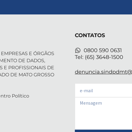
t
n
s
u
a
w
k
t
t
t
i
e
a
u
s
t
d
g
b
a
t
i
r
e
p
CONTATOS
e
n
a
p
r
-
m
i
0800 590 0631
 EMPRESAS E ÓRGÃOS
n
Tel: (65) 3648-1500
AMENTO DE DADOS,
S E PROFISSIONAIS DE
denuncia.sindpdmt@f
ADO DE MATO GROSSO
Email
ntro Político
Email