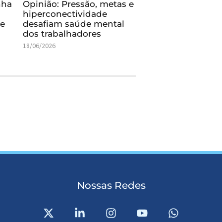
nha
Opinião: Pressão, metas e
hiperconectividade
de
desafiam saúde mental
dos trabalhadores
18/06/2026
Nossas Redes
X
L
I
Y
W
-
i
n
o
h