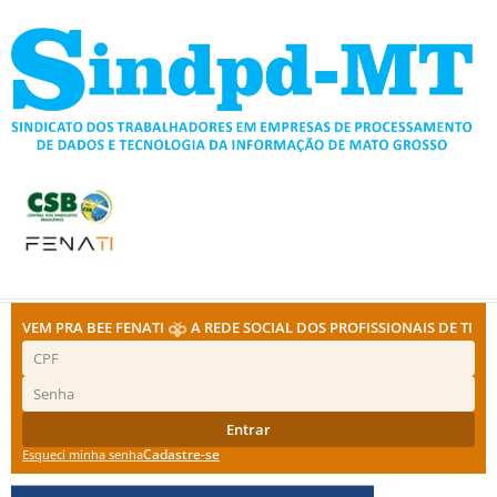
Ir
para
o
conteúdo
VEM PRA BEE FENATI
A REDE SOCIAL DOS PROFISSIONAIS DE TI
Entrar
Cadastre-se
Esqueci minha senha