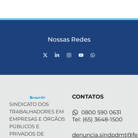
Nossas Redes
X
L
I
Y
W
-
i
n
o
h
t
n
s
u
a
w
k
t
t
t
i
e
a
u
s
t
d
g
b
a
t
i
r
e
p
e
n
a
p
r
-
m
CONTATOS
i
n
SINDICATO DOS
TRABALHADORES EM
0800 590 0631
EMPRESAS E ÓRGÃOS
Tel: (65) 3648-1500
PÚBLICOS E
PRIVADOS DE
denuncia.sindpdmt@fen