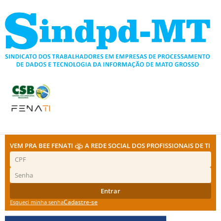
Ir
para
o
conteúdo
VEM PRA BEE FENATI
A REDE SOCIAL DOS PROFISSIONAIS DE TI
Entrar
Cadastre-se
Esqueci minha senha