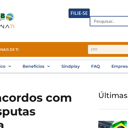
FILIE-SE
Search
NAIS DE TI
ico
Benefícios
Sindplay
FAQ
Empres
acordos com
Últimas
sputas
a