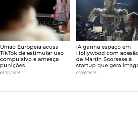
União Europeia acusa
IA ganha espaço em
TikTok de estimular uso
Hollywood com adesã
compulsivo e ameaça
de Martin Scorsese à
punições
startup que gera imag
06/02/2026
09/06/2026