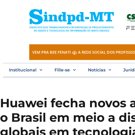
Ir
para
o
conteúdo
VEM PRA BEE FENATI
A REDE SOCIAL DOS PROFISSIO
Institucional
Filie-se
Notícias
Juríd
Huawei fecha novos 
o Brasil em meio a di
globais em tecnologi