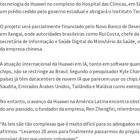
tecnologia da Huawei no complexo do Hospital das Clínicas, em S
um prédio cedido pelo governo estadual e abrigará o Instituto Te
O projeto será parcialmente financiado pelo Novo Banco de Desen
em Xangai, onde autoridades brasileiras como Rui Costa, chefe da 
secretária de Informação e Saúde Digital do Ministério da Saúde
da empresa chinesa.
A atuação internacional da Huawei em IA, tanto em software quan
chips, não se restringe ao Brasil. Segundo o pesquisador Kyle Cha
países já têm datacenters de nuvem IA que parecem usar os chips 
Saudita, Emirados Árabes Unidos, Tailândia e Malásia como exemp
No entanto, o avanço da Huawei na América Latina encontra obst
do ano passado, o fundador da empresa, Ren Zhengfei, relembrou a
“As leis são tão complexas que é muito difícil para os advogados e
afirmou. “Levamos 20 anos para finalmente passarmos do prejuízo 
possível dizer que vamos sobreviver.”