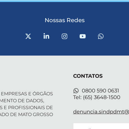
Nossas Redes
X
L
I
Y
W
-
i
n
o
h
t
n
s
u
a
w
k
t
t
t
i
e
a
u
s
t
d
g
b
a
t
i
r
e
p
CONTATOS
e
n
a
p
r
-
m
i
0800 590 0631
 EMPRESAS E ÓRGÃOS
n
Tel: (65) 3648-1500
AMENTO DE DADOS,
S E PROFISSIONAIS DE
denuncia.sindpdmt@f
ADO DE MATO GROSSO
Email