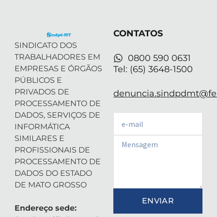
t
d
g
b
a
t
i
r
e
p
e
n
a
p
r
-
m
CONTATOS
i
n
SINDICATO DOS
TRABALHADORES EM
0800 590 0631
EMPRESAS E ÓRGÃOS
Tel: (65) 3648-1500
PÚBLICOS E
PRIVADOS DE
denuncia.sindpdmt@fen
PROCESSAMENTO DE
DADOS, SERVIÇOS DE
Email
INFORMÁTICA
SIMILARES E
Email
PROFISSIONAIS DE
PROCESSAMENTO DE
DADOS DO ESTADO
DE MATO GROSSO
ENVIAR
Endereço sede: