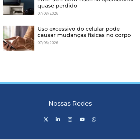
quase perdido
07/08/2026
Uso excessivo do celular pode
causar mudanças físicas no corpo
07/08/2026
Nossas Redes
X
L
I
Y
W
-
i
n
o
h
t
n
s
u
a
w
k
t
t
t
i
e
a
u
s