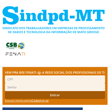
Ir
para
o
conteúdo
VEM PRA BEE FENATI
A REDE SOCIAL DOS PROFISSIONAIS DE TI
Entrar
Cadastre-se
Esqueci minha senha