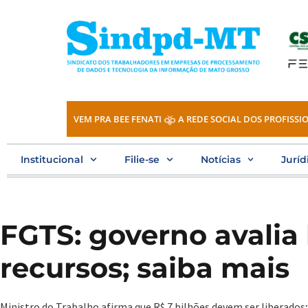
Ir
para
o
conteúdo
VEM PRA BEE FENATI
A REDE SOCIAL DOS PROFISSIO
Institucional
Filie-se
Notícias
Juríd
FGTS: governo avalia 
recursos; saiba mais
Ministro do Trabalho afirma que R$ 7 bilhões devem ser liberados