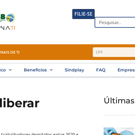
FILIE-SE
Search
NAIS DE TI
ico
Benefícios
Sindplay
FAQ
Empres
liberar
Últimas
; trabalhadores demitidos entre 2020 e