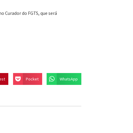
ho Curador do FGTS, que será
est
Pocket
WhatsApp