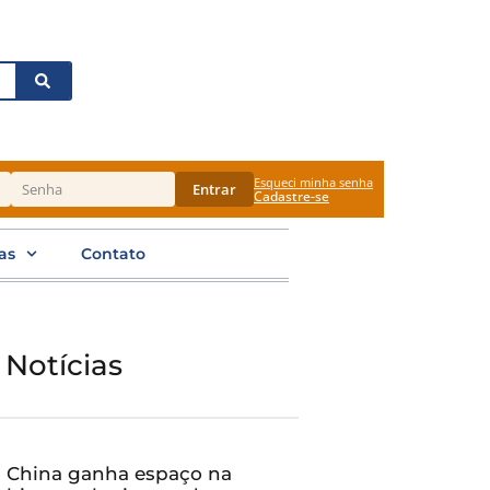
Esqueci minha senha
Entrar
Cadastre-se
as
Contato
 Notícias
China ganha espaço na