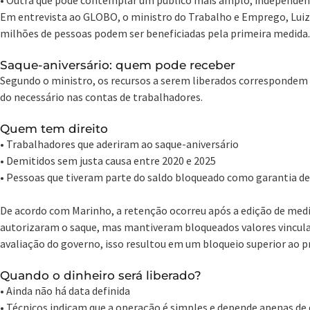
Em entrevista ao GLOBO, o ministro do Trabalho e Emprego, Luiz 
milhões de pessoas podem ser beneficiadas pela primeira medida.
Saque-aniversário: quem pode receber
Segundo o ministro, os recursos a serem liberados correspondem a
do necessário nas contas de trabalhadores.
Quem tem direito
• Trabalhadores que aderiram ao saque-aniversário
• Demitidos sem justa causa entre 2020 e 2025
• Pessoas que tiveram parte do saldo bloqueado como garantia 
De acordo com Marinho, a retenção ocorreu após a edição de medi
autorizaram o saque, mas mantiveram bloqueados valores vincula
avaliação do governo, isso resultou em um bloqueio superior ao pr
Quando o dinheiro será liberado?
• Ainda não há data definida
• Técnicos indicam que a operação é simples e depende apenas de