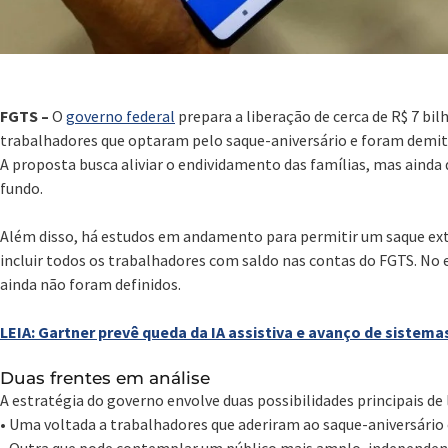
FGTS –
O
governo federal
prepara a liberação de cerca de R$ 7 bi
trabalhadores que optaram pelo saque-aniversário e foram demiti
A proposta busca aliviar o endividamento das famílias, mas ainda
fundo.
Além disso, há estudos em andamento para permitir um saque ext
incluir todos os trabalhadores com saldo nas contas do FGTS. No e
ainda não foram definidos.
LEIA: Gartner prevê queda da IA assistiva e avanço de siste
Duas frentes em análise
A estratégia do governo envolve duas possibilidades principais de 
• Uma voltada a trabalhadores que aderiram ao saque-aniversário
• Outra que pode contemplar um público mais amplo, independe