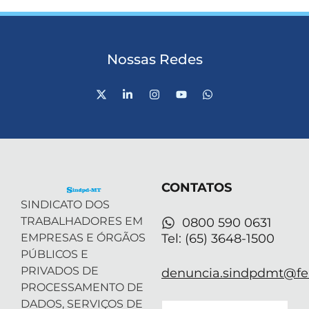
Nossas Redes
X
L
I
Y
W
-
i
n
o
h
t
n
s
u
a
w
k
t
t
t
i
e
a
u
s
t
d
g
b
a
t
i
r
e
p
e
n
a
p
r
-
m
CONTATOS
i
n
SINDICATO DOS
TRABALHADORES EM
0800 590 0631
EMPRESAS E ÓRGÃOS
Tel: (65) 3648-1500
PÚBLICOS E
PRIVADOS DE
denuncia.sindpdmt@fen
PROCESSAMENTO DE
DADOS, SERVIÇOS DE
Email