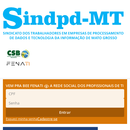
Ir
para
o
conteúdo
VEM PRA BEE FENATI
A REDE SOCIAL DOS PROFISSIONAIS DE TI
Entrar
Cadastre-se
Esqueci minha senha