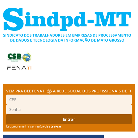
Ir
para
o
conteúdo
VEM PRA BEE FENATI
A REDE SOCIAL DOS PROFISSIONAIS DE TI
Entrar
Cadastre-se
Esqueci minha senha