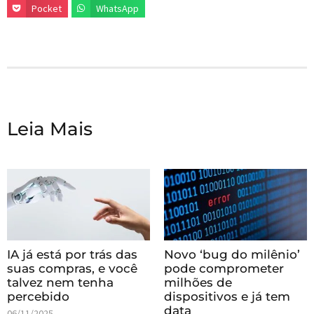
Pocket
WhatsApp
Leia Mais
IA já está por trás das
Novo ‘bug do milênio’
suas compras, e você
pode comprometer
talvez nem tenha
milhões de
percebido
dispositivos e já tem
data
06/11/2025