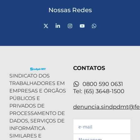
Nossas Redes
X
L
I
Y
W
-
i
n
o
h
t
n
s
u
a
w
k
t
t
t
i
e
a
u
s
t
d
g
b
a
t
i
r
e
p
e
n
a
p
r
-
m
CONTATOS
i
n
SINDICATO DOS
TRABALHADORES EM
0800 590 0631
EMPRESAS E ÓRGÃOS
Tel: (65) 3648-1500
PÚBLICOS E
PRIVADOS DE
denuncia.sindpdmt@fen
PROCESSAMENTO DE
DADOS, SERVIÇOS DE
Email
INFORMÁTICA
SIMILARES E
Email