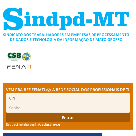
Ir
para
o
conteúdo
VEM PRA BEE FENATI
A REDE SOCIAL DOS PROFISSIONAIS DE TI
Entrar
Cadastre-se
Esqueci minha senha