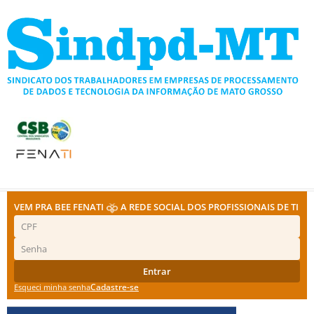
Ir
para
o
conteúdo
VEM PRA BEE FENATI
A REDE SOCIAL DOS PROFISSIONAIS DE TI
Entrar
Cadastre-se
Esqueci minha senha