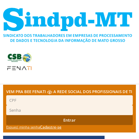
Ir
para
o
conteúdo
VEM PRA BEE FENATI
A REDE SOCIAL DOS PROFISSIONAIS DE TI
Entrar
Cadastre-se
Esqueci minha senha