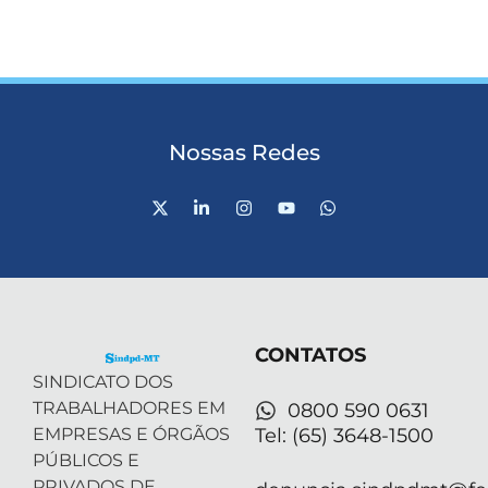
Nossas Redes
X
L
I
Y
W
-
i
n
o
h
t
n
s
u
a
w
k
t
t
t
i
e
a
u
s
t
d
g
b
a
t
i
r
e
p
e
n
a
p
r
-
m
CONTATOS
i
n
SINDICATO DOS
TRABALHADORES EM
0800 590 0631
EMPRESAS E ÓRGÃOS
Tel: (65) 3648-1500
PÚBLICOS E
PRIVADOS DE