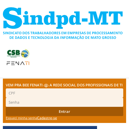
Ir
para
o
conteúdo
VEM PRA BEE FENATI
A REDE SOCIAL DOS PROFISSIONAIS DE TI
Entrar
Cadastre-se
Esqueci minha senha