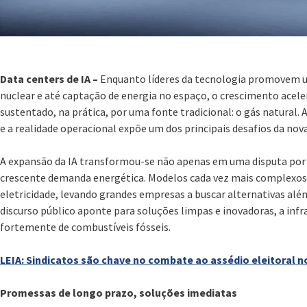
Data centers de IA –
Enquanto líderes da tecnologia promovem u
nuclear e até captação de energia no espaço, o crescimento aceler
sustentado, na prática, por uma fonte tradicional: o gás natural. A
e a realidade operacional expõe um dos principais desafios da nova
A expansão da IA transformou-se não apenas em uma disputa p
crescente demanda energética. Modelos cada vez mais complexo
eletricidade, levando grandes empresas a buscar alternativas al
discurso público aponte para soluções limpas e inovadoras, a inf
fortemente de combustíveis fósseis.
LEIA: Sindicatos são chave no combate ao assédio eleitoral n
Promessas de longo prazo, soluções imediatas