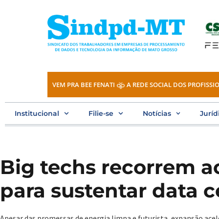
Ir
para
o
conteúdo
VEM PRA BEE FENATI
A REDE SOCIAL DOS PROFISSIO
Institucional
Filie-se
Notícias
Juríd
Big techs recorrem a
para sustentar data c
Apesar das promessas de energia limpa e futurista, expansão acele