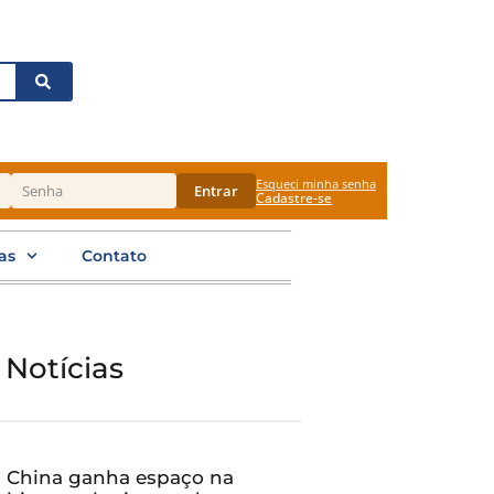
Esqueci minha senha
Entrar
Cadastre-se
as
Contato
 Notícias
China ganha espaço na