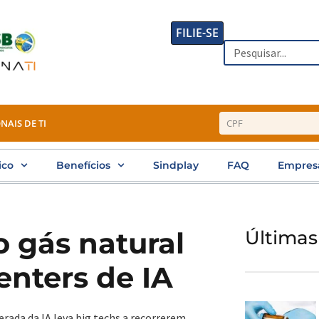
FILIE-SE
Search
NAIS DE TI
ico
Benefícios
Sindplay
FAQ
Empres
o gás natural
Últimas
enters de IA
rada da IA leva big techs a recorrerem