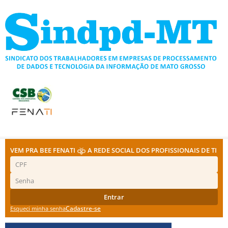
Ir
para
o
conteúdo
VEM PRA BEE FENATI
A REDE SOCIAL DOS PROFISSIONAIS DE TI
Entrar
Cadastre-se
Esqueci minha senha