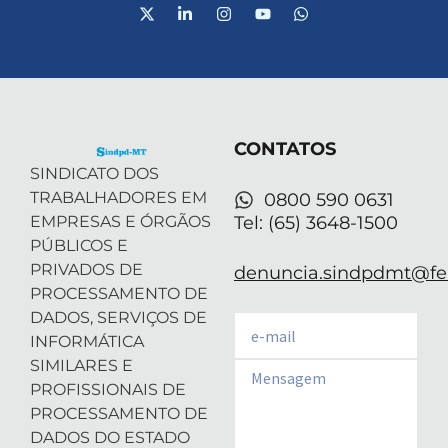
X
L
I
Y
W
-
i
n
o
h
t
n
s
u
a
w
k
t
t
t
i
e
a
u
s
t
d
g
b
a
t
i
r
e
p
e
n
a
p
r
-
m
CONTATOS
i
n
SINDICATO DOS
TRABALHADORES EM
0800 590 0631
EMPRESAS E ÓRGÃOS
Tel: (65) 3648-1500
PÚBLICOS E
PRIVADOS DE
denuncia.sindpdmt@fen
PROCESSAMENTO DE
DADOS, SERVIÇOS DE
Email
INFORMÁTICA
SIMILARES E
Email
PROFISSIONAIS DE
PROCESSAMENTO DE
DADOS DO ESTADO