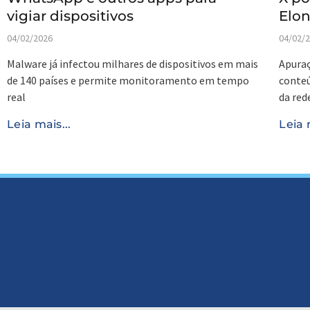
vigiar dispositivos
Elo
04/02/2026
04/02/
Malware já infectou milhares de dispositivos em mais
Apuraç
de 140 países e permite monitoramento em tempo
conteú
real
da red
Leia mais...
Leia 