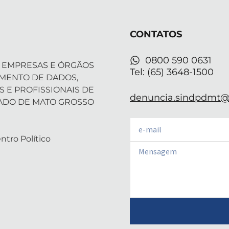
i
e
a
u
s
t
d
g
b
a
t
i
r
e
p
CONTATOS
e
n
a
p
r
-
m
i
0800 590 0631
 EMPRESAS E ÓRGÃOS
n
Tel: (65) 3648-1500
AMENTO DE DADOS,
S E PROFISSIONAIS DE
denuncia.sindpdmt@f
ADO DE MATO GROSSO
Email
ntro Político
Email