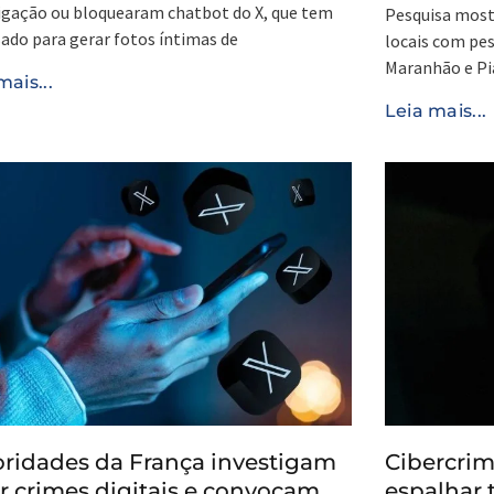
igação ou bloquearam chatbot do X, que tem
Pesquisa most
sado para gerar fotos íntimas de
locais com pe
Maranhão e Pi
mais...
Leia mais...
ridades da França investigam
Cibercrim
r crimes digitais e convocam
espalhar 