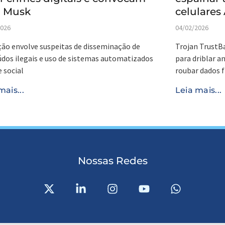
n Musk
celulares
2026
04/02/2026
ão envolve suspeitas de disseminação de
Trojan TrustB
dos ilegais e uso de sistemas automatizados
para driblar an
e social
roubar dados f
mais...
Leia mais...
Nossas Redes
X
L
I
Y
W
-
i
n
o
h
t
n
s
u
a
w
k
t
t
t