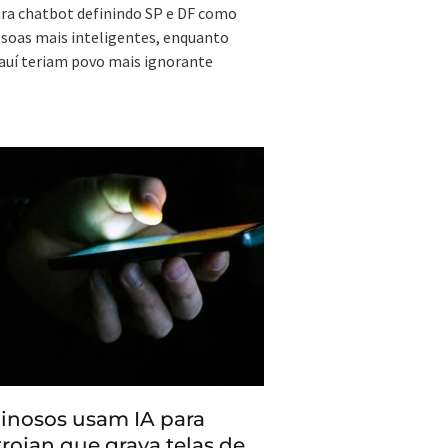
ra chatbot definindo SP e DF como
ssoas mais inteligentes, enquanto
auí teriam povo mais ignorante
inosos usam IA para
trojan que grava telas de