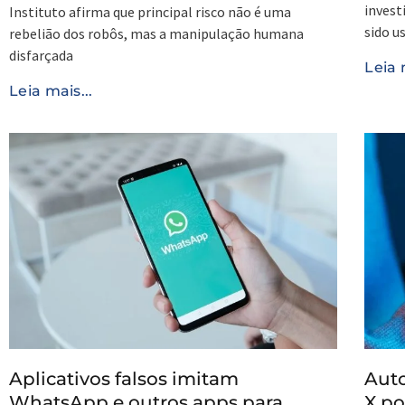
invest
Instituto afirma que principal risco não é uma
sido u
rebelião dos robôs, mas a manipulação humana
disfarçada
Leia 
Leia mais...
Aplicativos falsos imitam
Auto
WhatsApp e outros apps para
X po