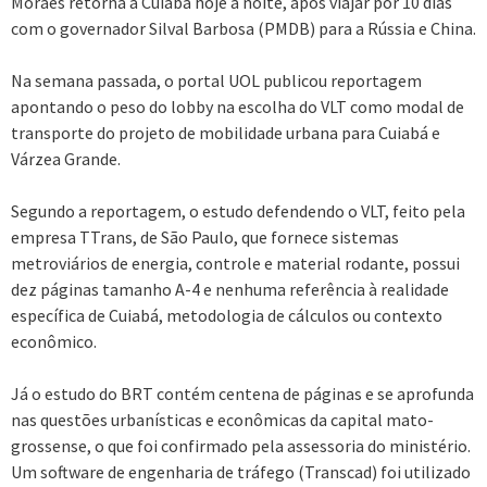
Moraes retorna a Cuiabá hoje à noite, após viajar por 10 dias
com o governador Silval Barbosa (PMDB) para a Rússia e China.
Na semana passada, o portal UOL publicou reportagem
apontando o peso do lobby na escolha do VLT como modal de
transporte do projeto de mobilidade urbana para Cuiabá e
Várzea Grande.
Segundo a reportagem, o estudo defendendo o VLT, feito pela
empresa TTrans, de São Paulo, que fornece sistemas
metroviários de energia, controle e material rodante, possui
dez páginas tamanho A-4 e nenhuma referência à realidade
específica de Cuiabá, metodologia de cálculos ou contexto
econômico.
Já o estudo do BRT contém centena de páginas e se aprofunda
nas questões urbanísticas e econômicas da capital mato-
grossense, o que foi confirmado pela assessoria do ministério.
Um software de engenharia de tráfego (Transcad) foi utilizado