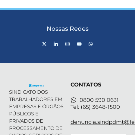
Nossas Redes
X
L
I
Y
W
-
i
n
o
h
t
n
s
u
a
w
k
t
t
t
i
e
a
u
s
t
d
g
b
a
t
i
r
e
p
e
n
a
p
r
-
m
CONTATOS
i
n
SINDICATO DOS
TRABALHADORES EM
0800 590 0631
EMPRESAS E ÓRGÃOS
Tel: (65) 3648-1500
PÚBLICOS E
PRIVADOS DE
denuncia.sindpdmt@fen
PROCESSAMENTO DE