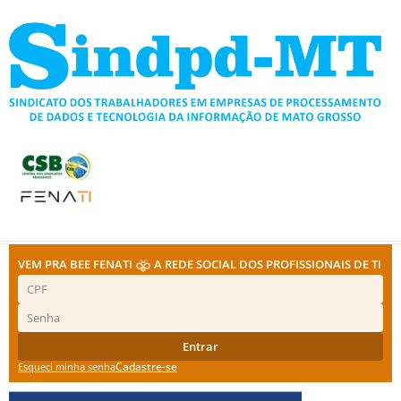
Ir
para
o
conteúdo
VEM PRA BEE FENATI
A REDE SOCIAL DOS PROFISSIONAIS DE TI
Entrar
Cadastre-se
Esqueci minha senha