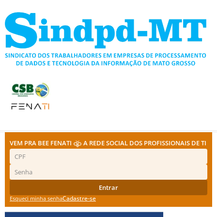
Ir
para
o
conteúdo
VEM PRA BEE FENATI
A REDE SOCIAL DOS PROFISSIONAIS DE TI
Entrar
Cadastre-se
Esqueci minha senha