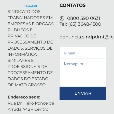
r
-
m
CONTATOS
i
n
SINDICATO DOS
TRABALHADORES EM
0800 590 0631
EMPRESAS E ÓRGÃOS
Tel: (65) 3648-1500
PÚBLICOS E
PRIVADOS DE
denuncia.sindpdmt@fen
PROCESSAMENTO DE
DADOS, SERVIÇOS DE
Email
INFORMÁTICA
SIMILARES E
Email
PROFISSIONAIS DE
PROCESSAMENTO DE
DADOS DO ESTADO
DE MATO GROSSO
ENVIAR
Endereço sede:
Rua Dr. Hélio Ponce de
Arruda, 742 – Centro