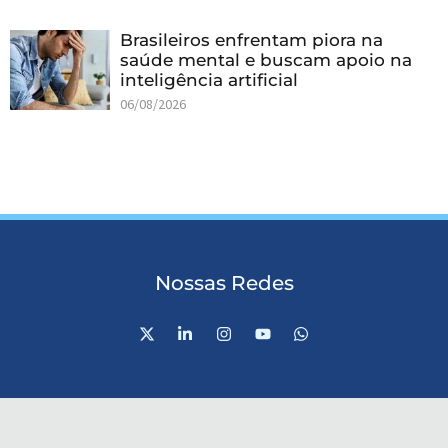
Brasileiros enfrentam piora na
saúde mental e buscam apoio na
inteligência artificial
06/08/2026
Nossas Redes
X
L
I
Y
W
-
i
n
o
h
t
n
s
u
a
w
k
t
t
t
i
e
a
u
s
t
d
g
b
a
t
i
r
e
p
e
n
a
p