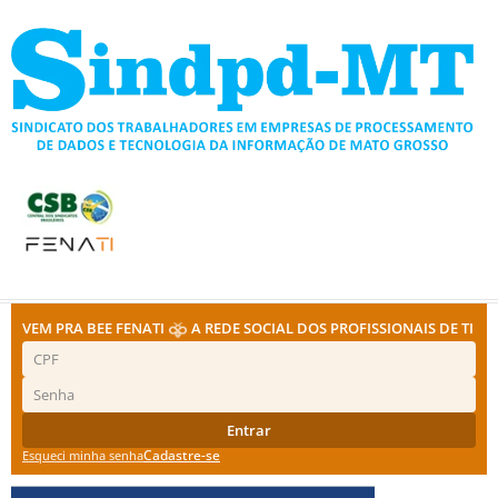
Ir
para
o
conteúdo
VEM PRA BEE FENATI
A REDE SOCIAL DOS PROFISSIONAIS DE TI
Entrar
Cadastre-se
Esqueci minha senha