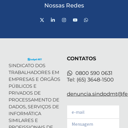
Nossas Redes
X
L
I
Y
W
-
i
n
o
h
t
n
s
u
a
w
k
t
t
t
i
e
a
u
s
t
d
g
b
a
t
i
r
e
p
e
n
a
p
r
-
m
CONTATOS
i
n
SINDICATO DOS
TRABALHADORES EM
0800 590 0631
EMPRESAS E ÓRGÃOS
Tel: (65) 3648-1500
PÚBLICOS E
PRIVADOS DE
denuncia.sindpdmt@fen
PROCESSAMENTO DE
DADOS, SERVIÇOS DE
Email
INFORMÁTICA
SIMILARES E
Email
PROFISSIONAIS DE