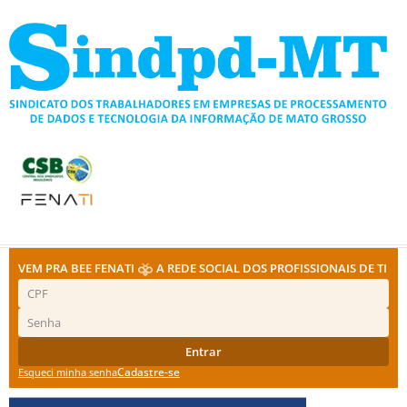
Ir
para
o
conteúdo
VEM PRA BEE FENATI
A REDE SOCIAL DOS PROFISSIONAIS DE TI
Entrar
Cadastre-se
Esqueci minha senha