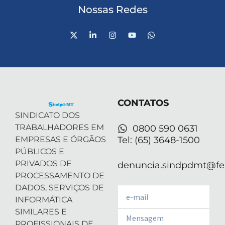
Nossas Redes
X
L
I
Y
W
-
i
n
o
h
t
n
s
u
a
w
k
t
t
t
i
e
a
u
s
t
d
g
b
a
t
i
r
e
p
e
n
a
p
r
-
m
CONTATOS
i
n
SINDICATO DOS
TRABALHADORES EM
0800 590 0631
EMPRESAS E ÓRGÃOS
Tel: (65) 3648-1500
PÚBLICOS E
PRIVADOS DE
denuncia.sindpdmt@fen
PROCESSAMENTO DE
DADOS, SERVIÇOS DE
Email
INFORMÁTICA
SIMILARES E
Email
PROFISSIONAIS DE