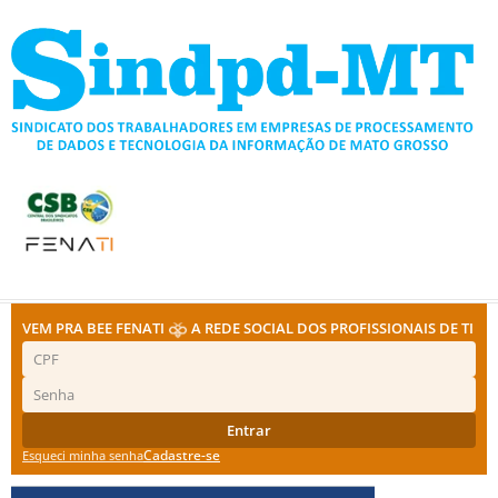
Ir
para
o
conteúdo
VEM PRA BEE FENATI
A REDE SOCIAL DOS PROFISSIONAIS DE TI
Entrar
Cadastre-se
Esqueci minha senha