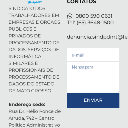
CONTATOS
i
n
SINDICATO DOS
TRABALHADORES EM
0800 590 0631
EMPRESAS E ÓRGÃOS
Tel: (65) 3648-1500
PÚBLICOS E
PRIVADOS DE
denuncia.sindpdmt@fen
PROCESSAMENTO DE
DADOS, SERVIÇOS DE
Email
INFORMÁTICA
SIMILARES E
Email
PROFISSIONAIS DE
PROCESSAMENTO DE
DADOS DO ESTADO
DE MATO GROSSO
ENVIAR
Endereço sede:
Rua Dr. Hélio Ponce de
Arruda, 742 – Centro
Político Administrativo