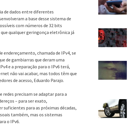
a de dados entre diferentes
senvolveram a base desse sistema de
ossíveis com números de 32 bits
ue qualquer geringonça eletrônica já
 de endereçamento, chamada de IPv4, se
ue de gambiarras que deram uma
IPv4 e a preparação para o IPv6 terá,
ernet não vai acabar, mas todos têm que
edores de acesso, Eduardo Parajo.
 redes precisam se adaptar para a
dereços – para ser exato,
er suficientes para as próximas décadas,
essoais também, mas os sistemas
ara o IPv6.