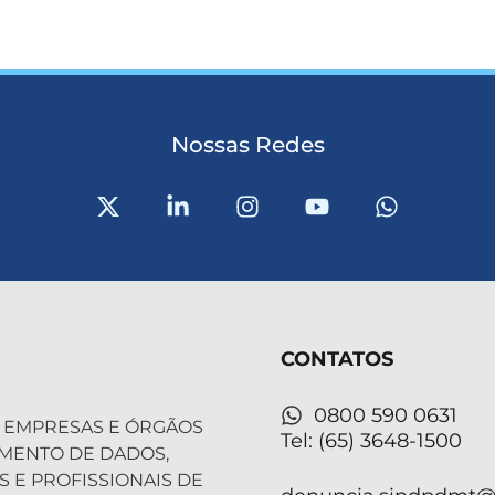
Nossas Redes
X
L
I
Y
W
-
i
n
o
h
t
n
s
u
a
w
k
t
t
t
i
e
a
u
s
t
d
g
b
a
t
i
r
e
p
CONTATOS
e
n
a
p
r
-
m
i
0800 590 0631
 EMPRESAS E ÓRGÃOS
n
Tel: (65) 3648-1500
AMENTO DE DADOS,
S E PROFISSIONAIS DE