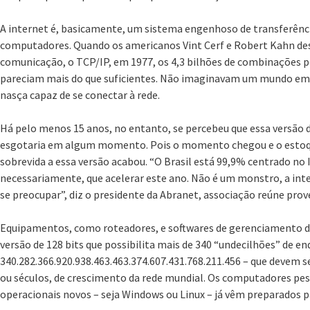
A internet é, basicamente, um sistema engenhoso de transferênci
computadores. Quando os americanos Vint Cerf e Robert Kahn de
comunicação, o TCP/IP, em 1977, os 4,3 bilhões de combinações p
pareciam mais do que suficientes. Não imaginavam um mundo em q
nasça capaz de se conectar à rede.
Há pelo menos 15 anos, no entanto, se percebeu que essa versão
esgotaria em algum momento. Pois o momento chegou e o estoq
sobrevida a essa versão acabou. “O Brasil está 99,9% centrado no 
necessariamente, que acelerar este ano. Não é um monstro, a int
se preocupar”, diz o presidente da Abranet, associação reúne prov
Equipamentos, como roteadores, e softwares de gerenciamento de
versão de 128 bits que possibilita mais de 340 “undecilhões” de en
340.282.366.920.938.463.463.374.607.431.768.211.456 – que devem s
ou séculos, de crescimento da rede mundial. Os computadores p
operacionais novos – seja Windows ou Linux – já vêm preparados p