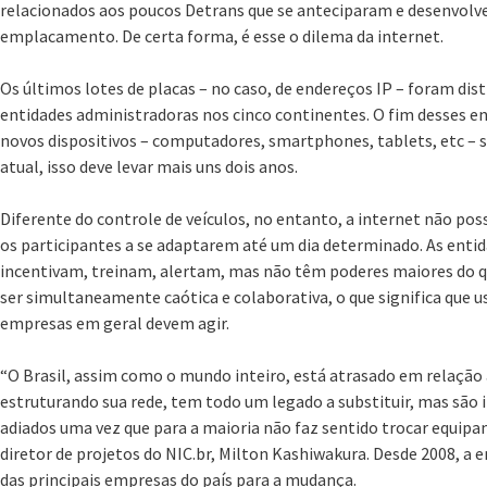
relacionados aos poucos Detrans que se anteciparam e desenvol
emplacamento. De certa forma, é esse o dilema da internet.
Os últimos lotes de placas – no caso, de endereços IP – foram distr
entidades administradoras nos cinco continentes. O fim desses e
novos dispositivos – computadores, smartphones, tablets, etc – s
atual, isso deve levar mais uns dois anos.
Diferente do controle de veículos, no entanto, a internet não po
os participantes a se adaptarem até um dia determinado. As enti
incentivam, treinam, alertam, mas não têm poderes maiores do qu
ser simultaneamente caótica e colaborativa, o que significa que u
empresas em geral devem agir.
“O Brasil, assim como o mundo inteiro, está atrasado em relação 
estruturando sua rede, tem todo um legado a substituir, mas sã
adiados uma vez que para a maioria não faz sentido trocar equipa
diretor de projetos do NIC.br, Milton Kashiwakura. Desde 2008, a e
das principais empresas do país para a mudança.