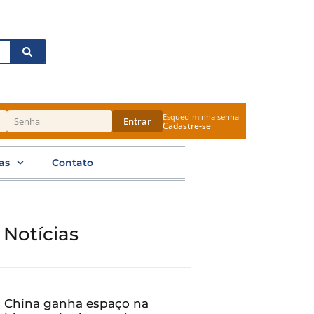
Esqueci minha senha
Entrar
Cadastre-se
as
Contato
 Notícias
China ganha espaço na