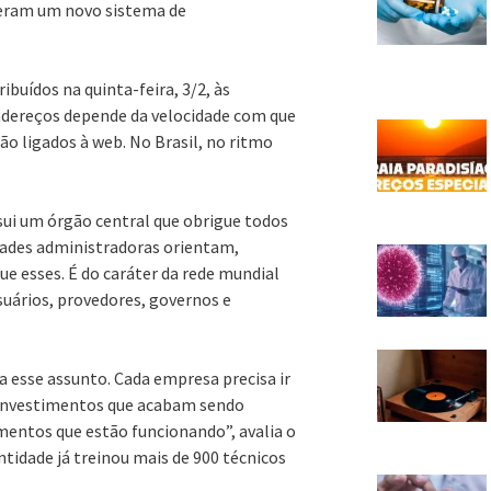
veram um novo sistema de
ibuídos na quinta-feira, 3/2, às
ndereços depende da velocidade com que
ão ligados à web. No Brasil, no ritmo
ssui um órgão central que obrigue todos
dades administradoras orientam,
e esses. É do caráter da rede mundial
suários, provedores, governos e
a esse assunto. Cada empresa precisa ir
o investimentos que acabam sendo
mentos que estão funcionando”, avalia o
ntidade já treinou mais de 900 técnicos