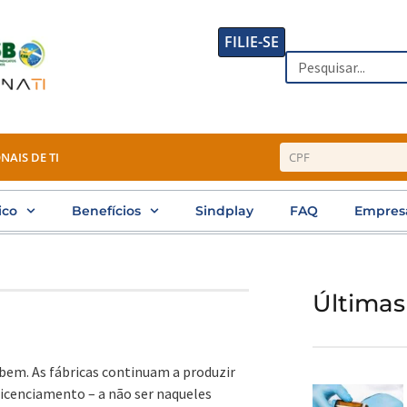
FILIE-SE
Search
NAIS DE TI
ico
Benefícios
Sindplay
FAQ
Empres
Últimas
bem. As fábricas continuam a produzir
icenciamento – a não ser naqueles