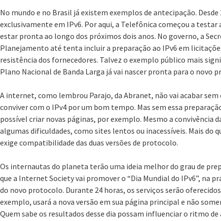
No mundo e no Brasil já existem exemplos de antecipação. Desde 
exclusivamente em IPv6. Por aqui, a Telefônica começou a testar
estar pronta ao longo dos próximos dois anos. No governo, a Secre
Planejamento até tenta incluir a preparação ao IPv6 em licitaçõe
resistência dos fornecedores. Talvez o exemplo público mais signif
Plano Nacional de Banda Larga já vai nascer pronta para o novo p
A internet, como lembrou Parajo, da Abranet, não vai acabar sem o
conviver com o IPv4 por um bom tempo. Mas sem essa preparação,
possível criar novas páginas, por exemplo. Mesmo a convivência d
algumas dificuldades, como sites lentos ou inacessíveis. Mais d
exige compatibilidade das duas versões de protocolo.
Os internautas do planeta terão uma ideia melhor do grau de prep
que a Internet Society vai promover o “Dia Mundial do IPv6”, na pr
do novo protocolo. Durante 24 horas, os serviços serão oferecido
exemplo, usará a nova versão em sua página principal e não somen
Quem sabe os resultados desse dia possam influenciar o ritmo de