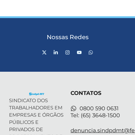
Nossas Redes
X
L
I
Y
W
-
i
n
o
h
t
n
s
u
a
w
k
t
t
t
i
e
a
u
s
t
d
g
b
a
t
i
r
e
p
e
n
a
p
r
-
m
CONTATOS
i
n
SINDICATO DOS
TRABALHADORES EM
0800 590 0631
EMPRESAS E ÓRGÃOS
Tel: (65) 3648-1500
PÚBLICOS E
PRIVADOS DE
denuncia.sindpdmt@fen