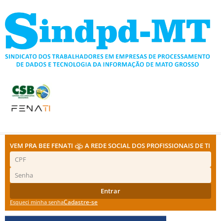
Ir
para
o
conteúdo
VEM PRA BEE FENATI
A REDE SOCIAL DOS PROFISSIONAIS DE TI
Entrar
Cadastre-se
Esqueci minha senha