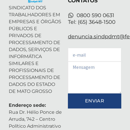
CONTATOS
i
n
SINDICATO DOS
TRABALHADORES EM
0800 590 0631
EMPRESAS E ÓRGÃOS
Tel: (65) 3648-1500
PÚBLICOS E
PRIVADOS DE
denuncia.sindpdmt@fen
PROCESSAMENTO DE
DADOS, SERVIÇOS DE
Email
INFORMÁTICA
SIMILARES E
Email
PROFISSIONAIS DE
PROCESSAMENTO DE
DADOS DO ESTADO
DE MATO GROSSO
ENVIAR
Endereço sede:
Rua Dr. Hélio Ponce de
Arruda, 742 – Centro
Político Administrativo