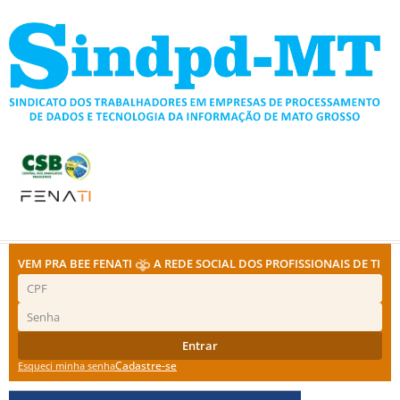
Ir
para
o
conteúdo
VEM PRA BEE FENATI
A REDE SOCIAL DOS PROFISSIONAIS DE TI
Entrar
Cadastre-se
Esqueci minha senha