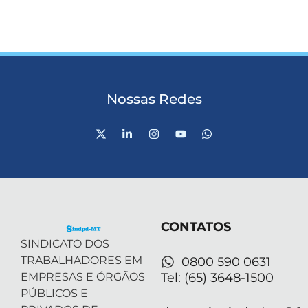
Nossas Redes
X
L
I
Y
W
-
i
n
o
h
t
n
s
u
a
w
k
t
t
t
i
e
a
u
s
t
d
g
b
a
t
i
r
e
p
e
n
a
p
r
-
m
CONTATOS
i
n
SINDICATO DOS
TRABALHADORES EM
0800 590 0631
EMPRESAS E ÓRGÃOS
Tel: (65) 3648-1500
PÚBLICOS E