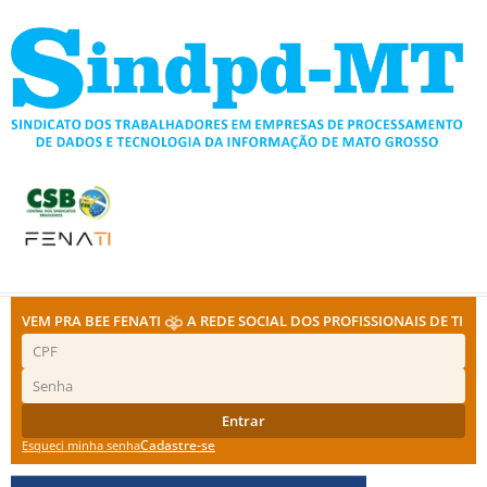
Ir
para
o
conteúdo
VEM PRA BEE FENATI
A REDE SOCIAL DOS PROFISSIONAIS DE TI
Entrar
Cadastre-se
Esqueci minha senha