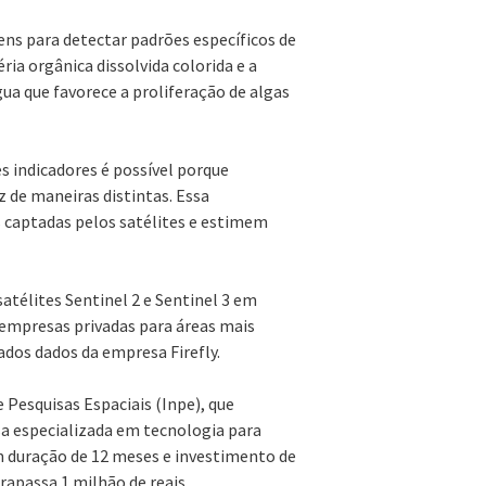
ns para detectar padrões específicos de
ia orgânica dissolvida colorida e a
ua que favorece a proliferação de algas
s indicadores é possível porque
 de maneiras distintas. Essa
 captadas pelos satélites e estimem
télites Sentinel 2 e Sentinel 3 em
r empresas privadas para áreas mais
dos dados da empresa Firefly.
 Pesquisas Espaciais (Inpe), que
a especializada em tecnologia para
m duração de 12 meses e investimento de
rapassa 1 milhão de reais.