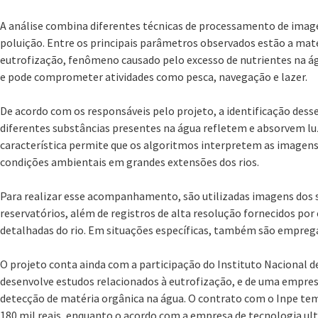
A análise combina diferentes técnicas de processamento de image
poluição. Entre os principais parâmetros observados estão a matér
eutrofização, fenômeno causado pelo excesso de nutrientes na ág
e pode comprometer atividades como pesca, navegação e lazer.
De acordo com os responsáveis pelo projeto, a identificação desse
diferentes substâncias presentes na água refletem e absorvem luz
característica permite que os algoritmos interpretem as imagens
condições ambientais em grandes extensões dos rios.
Para realizar esse acompanhamento, são utilizadas imagens dos sa
reservatórios, além de registros de alta resolução fornecidos po
detalhadas do rio. Em situações específicas, também são emprega
O projeto conta ainda com a participação do Instituto Nacional de
desenvolve estudos relacionados à eutrofização, e de uma empres
detecção de matéria orgânica na água. O contrato com o Inpe te
180 mil reais, enquanto o acordo com a empresa de tecnologia ult