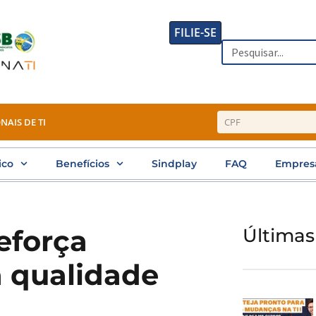
FILIE-SE
Search
NAIS DE TI
ico
Benefícios
Sindplay
FAQ
Empres
eforça
Últimas
 qualidade