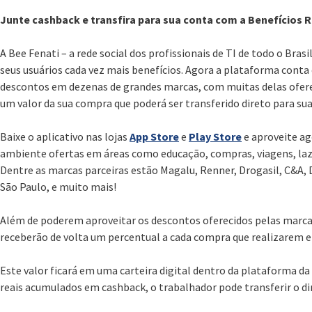
Junte cashback e transfira para sua conta com a Benefícios 
A Bee Fenati – a rede social dos profissionais de TI de todo o Bra
seus usuários cada vez mais benefícios. Agora a plataforma conta
descontos em dezenas de grandes marcas, com muitas delas ofere
um valor da sua compra que poderá ser transferido direto para su
Baixe o aplicativo nas lojas
App Store
e
Play Store
e aproveite ag
ambiente ofertas em áreas como educação, compras, viagens, laze
Dentre as marcas parceiras estão Magalu, Renner, Drogasil, C&A, D
São Paulo, e muito mais!
Além de poderem aproveitar os descontos oferecidos pelas marcas
receberão de volta um percentual a cada compra que realizarem 
Este valor ficará em uma carteira digital dentro da plataforma da 
reais acumulados em cashback, o trabalhador pode transferir o di