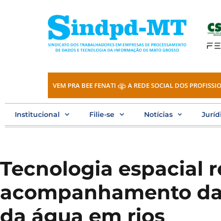
Ir
para
o
conteúdo
VEM PRA BEE FENATI
A REDE SOCIAL DOS PROFISSIO
Institucional
Filie-se
Notícias
Juríd
Tecnologia espacial r
acompanhamento da
da água em rios