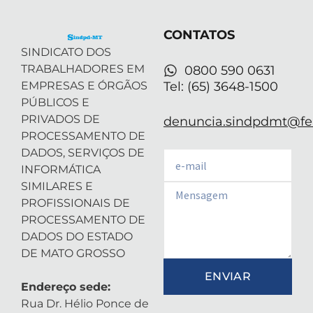
t
i
r
e
p
e
n
a
p
r
-
m
CONTATOS
i
n
SINDICATO DOS
TRABALHADORES EM
0800 590 0631
EMPRESAS E ÓRGÃOS
Tel: (65) 3648-1500
PÚBLICOS E
PRIVADOS DE
denuncia.sindpdmt@fen
PROCESSAMENTO DE
DADOS, SERVIÇOS DE
Email
INFORMÁTICA
SIMILARES E
Email
PROFISSIONAIS DE
PROCESSAMENTO DE
DADOS DO ESTADO
DE MATO GROSSO
ENVIAR
Endereço sede:
Rua Dr. Hélio Ponce de