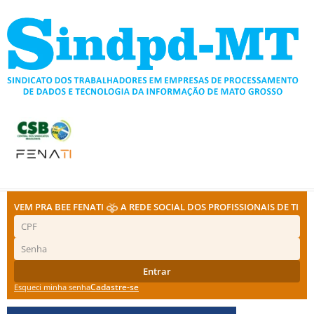
Ir
para
o
conteúdo
VEM PRA BEE FENATI
A REDE SOCIAL DOS PROFISSIONAIS DE TI
Entrar
Cadastre-se
Esqueci minha senha