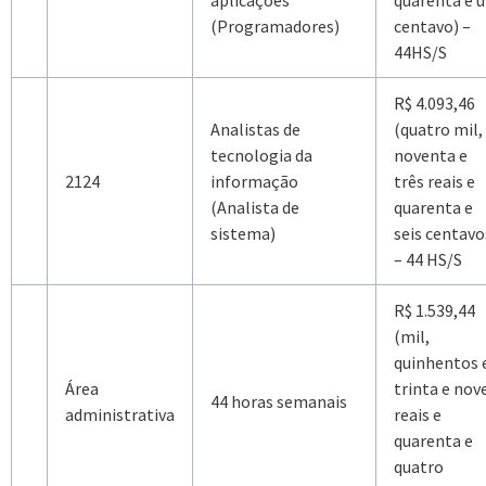
aplicações
quarenta e 
(Programadores)
centavo) –
44HS/S
R$ 4.093,46
Analistas de
(quatro mil,
tecnologia da
noventa e
2124
informação
três reais e
(Analista de
quarenta e
sistema)
seis centavo
– 44 HS/S
R$ 1.539,44
(mil,
quinhentos 
Área
trinta e nov
44 horas semanais
administrativa
reais e
quarenta e
quatro