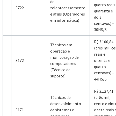
de
quatro reais
3722
teleprocessamento
quarenta e
e afins (Operadores
dois
em informática)
centavos) –
30HS/S
R$ 3.100,84
Técnicos em
(três mil, c
operação e
reais e
monitoração de
3172
oitenta e
computadores
quatro
(Técnico de
centavos) –
suporte)
44HS/S
R$ 3.127,41
Técnicos de
(três mil,
desenvolvimento
cento e vint
3171
de sistemas e
e sete reais 