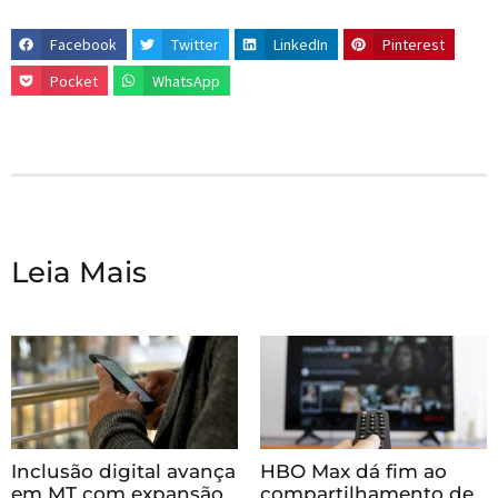
Facebook
Twitter
LinkedIn
Pinterest
Pocket
WhatsApp
Leia Mais
Inclusão digital avança
HBO Max dá fim ao
em MT com expansão
compartilhamento de