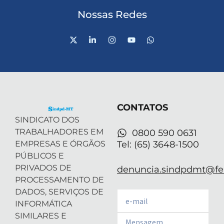
Nossas Redes
X
L
I
Y
W
-
i
n
o
h
t
n
s
u
a
w
k
t
t
t
i
e
a
u
s
t
d
g
b
a
t
i
r
e
p
e
n
a
p
r
-
m
CONTATOS
i
n
SINDICATO DOS
TRABALHADORES EM
0800 590 0631
EMPRESAS E ÓRGÃOS
Tel: (65) 3648-1500
PÚBLICOS E
PRIVADOS DE
denuncia.sindpdmt@fen
PROCESSAMENTO DE
DADOS, SERVIÇOS DE
Email
INFORMÁTICA
SIMILARES E
Email