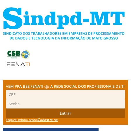
Ir
para
o
conteúdo
VEM PRA BEE FENATI
A REDE SOCIAL DOS PROFISSIONAIS DE TI
Entrar
Cadastre-se
Esqueci minha senha