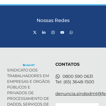
Nossas Redes
X
L
I
Y
W
-
i
n
o
h
t
n
s
u
a
w
k
t
t
t
i
e
a
u
s
t
d
g
b
a
t
i
r
e
p
e
n
a
p
r
-
m
CONTATOS
i
n
SINDICATO DOS
TRABALHADORES EM
0800 590 0631
EMPRESAS E ÓRGÃOS
Tel: (65) 3648-1500
PÚBLICOS E
PRIVADOS DE
denuncia.sindpdmt@fen
PROCESSAMENTO DE
DADOS, SERVIÇOS DE
Email