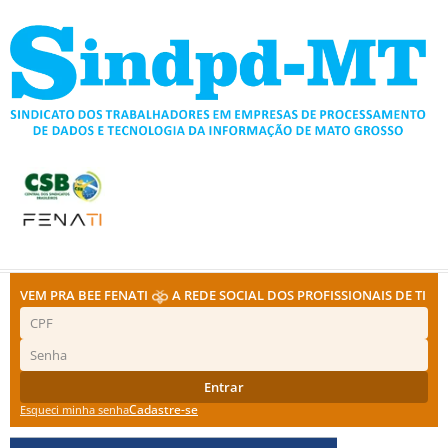
Ir
para
o
conteúdo
VEM PRA BEE FENATI
A REDE SOCIAL DOS PROFISSIONAIS DE TI
Entrar
Cadastre-se
Esqueci minha senha